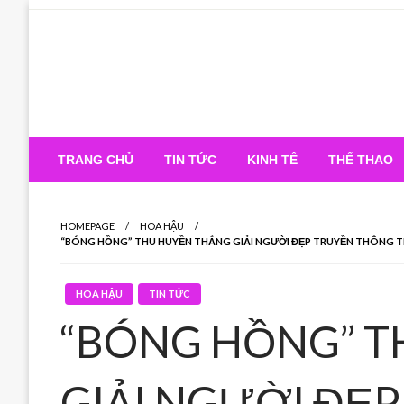
Skip
to
content
TRANG CHỦ
TIN TỨC
KINH TẾ
THỂ THAO
HOMEPAGE
HOA HẬU
“BÓNG HỒNG” THU HUYỀN THẮNG GIẢI NGƯỜI ĐẸP TRUYỀN THÔNG T
HOA HẬU
TIN TỨC
“BÓNG HỒNG” T
GIẢI NGƯỜI ĐẸ