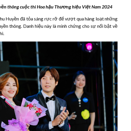
yền thông
cuộc thi Hoa hậu Thương hiệu Việt Nam 2024
hu Huyền đã tỏa sáng rực rỡ để vượt qua hàng loạt những
yền thông. Danh hiệu này là minh chứng cho sự nổi bật về
hi.