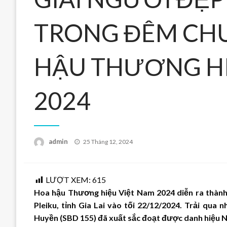
TRONG ĐÊM CH
HẬU THƯƠNG HI
2024
Posted
admin
25 Tháng 12, 2024
on
LƯỢT XEM:
615
Hoa hậu Thương hiệu Việt Nam 2024 diễn ra thành c
Pleiku, tỉnh Gia Lai vào tối 22/12/2024. Trải qua 
Huyền (SBD 155) đã xuất sắc đoạt được danh hiệu 