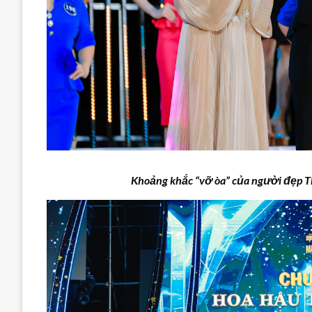
Khoảng khắc “vỡ òa” của người đẹp
T