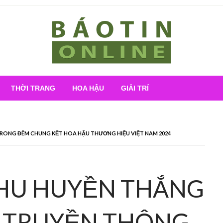
Nơi cung cấp thông tin mới nhất
Báo Tin Online
THỜI TRANG
HOA HẬU
GIẢI TRÍ
RONG ĐÊM CHUNG KẾT HOA HẬU THƯƠNG HIỆU VIỆT NAM 2024
HU HUYỀN THẮNG
P TRUYỀN THÔNG