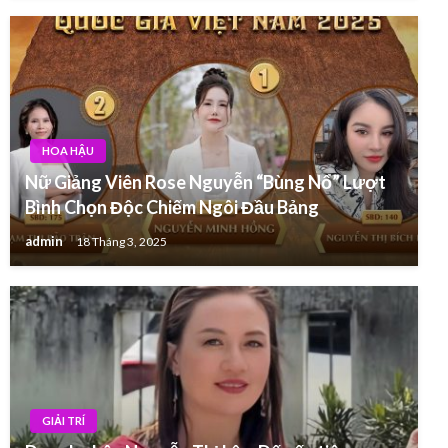
HOA HẬU
Nữ Giảng Viên Rose Nguyễn “Bùng Nổ” Lượt
Bình Chọn Độc Chiếm Ngôi Đầu Bảng
admin
18 Tháng 3, 2025
GIẢI TRÍ