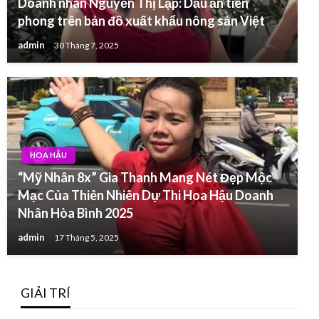
Doanh nhân Nguyễn Thị Lập: Dấu ấn tiên
phong trên bản đồ xuất khẩu nông sản Việt
admin
30 Tháng 7, 2025
HOA HẬU
“Mỹ Nhân 8x” Gia Thanh Mang Nét Đẹp Mộc
Mạc Của Thiên Nhiên Dự Thi Hoa Hậu Doanh
Nhân Hòa Bình 2025
admin
17 Tháng 5, 2025
GIẢI TRÍ