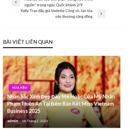
Điều
Previous
nguồn” trong ngày Quốc khánh 2/9
hướng
Post
Kelly Tran đấu giá Vedette Công sở, lan tỏa
bài
Next
yêu thương cộng đồng
Post
viết
BÀI VIẾT LIÊN QUAN
HOA HẬU
Nhan Sắc Xinh Đẹp Đầy Mê Hoặc Của Mỹ Nhân
Phạm Thiên An Tại Đêm Bán Kết Miss Vietnam
Business 2025
admin
18 Tháng 2, 2025