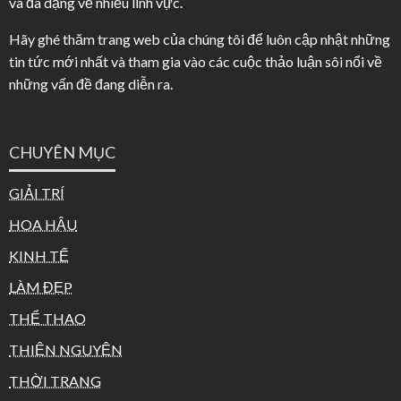
và đa dạng về nhiều lĩnh vực.
Hãy ghé thăm trang web của chúng tôi để luôn cập nhật những
tin tức mới nhất và tham gia vào các cuộc thảo luận sôi nổi về
những vấn đề đang diễn ra.
CHUYÊN MỤC
GIẢI TRÍ
HOA HẬU
KINH TẾ
LÀM ĐẸP
THỂ THAO
THIỆN NGUYỆN
THỜI TRANG