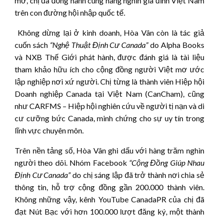
mở, chị đã đồng hành cùng hàng nghìn gia đình Việt Nam
trên con đường hội nhập quốc tế.
Không dừng lại ở kinh doanh, Hòa Vân còn là tác giả
cuốn sách
“Nghệ Thuật Định Cư Canada”
do Alpha Books
và NXB Thế Giới phát hành, được đánh giá là tài liệu
tham khảo hữu ích cho cộng đồng người Việt mơ ước
lập nghiệp nơi xứ người. Chị từng là thành viên Hiệp hội
Doanh nghiệp Canada tại Việt Nam (CanCham), cũng
như CARFMS – Hiệp hội nghiên cứu về người tị nạn và di
cư cưỡng bức Canada, minh chứng cho sự uy tín trong
lĩnh vực chuyên môn.
Trên nền tảng số, Hòa Vân ghi dấu với hàng trăm nghìn
người theo dõi. Nhóm Facebook
“Cộng Đồng Giúp Nhau
Định Cư Canada”
do chị sáng lập đã trở thành nơi chia sẻ
thông tin, hỗ trợ cộng đồng gần 200.000 thành viên.
Không những vậy, kênh YouTube CanadaPR của chị đã
đạt Nút Bạc với hơn 100.000 lượt đăng ký, một thành