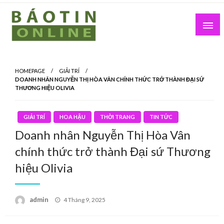
Skip
to
content
Nơi cung cấp thông tin mới nhất
Báo Tin Online
HOMEPAGE
GIẢI TRÍ
DOANH NHÂN NGUYỄN THỊ HÒA VÂN CHÍNH THỨC TRỞ THÀNH ĐẠI SỨ
THƯƠNG HIỆU OLIVIA
GIẢI TRÍ
HOA HẬU
THỜI TRANG
TIN TỨC
Doanh nhân Nguyễn Thị Hòa Vân
chính thức trở thành Đại sứ Thương
hiệu Olivia
Posted
admin
4 Tháng 9, 2025
on