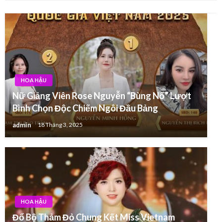
HOA HẬU
Nữ Giảng Viên Rose Nguyễn “Bùng Nổ” Lượt
Bình Chọn Độc Chiếm Ngôi Đầu Bảng
admin
18 Tháng 3, 2025
HOA HẬU
Đổ Bộ Thảm Đỏ Chung Kết Miss Vietnam