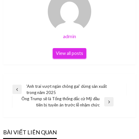
admin
View all posts
Điều
‘Anh trai vượt ngàn chông gai’ dừng sản xuất
Previous
trong năm 2025
hướng
Post
Ông Trump sẽ là Tổng thống đắc cử Mỹ đầu
bài
Next
tiên bị tuyên án trước lễ nhậm chức
Post
viết
BÀI VIẾT LIÊN QUAN