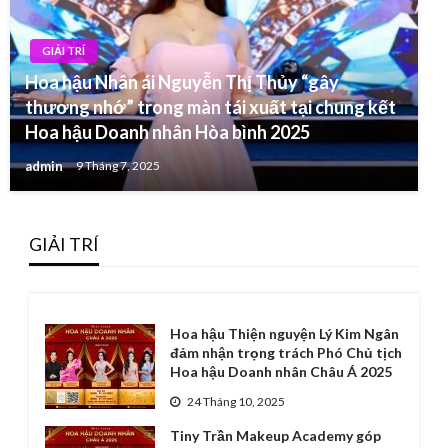
GIẢI TRÍ
Hoa hậu Nhân ái Nguyễn Thị Thủy “gây
thương nhớ” trong màn tái xuất tại chung kết
Hoa hậu Doanh nhân Hòa bình 2025
admin
9 Tháng 7, 2025
GIẢI TRÍ
Hoa hậu Thiện nguyện Lý Kim Ngân
đảm nhận trọng trách Phó Chủ tịch
Hoa hậu Doanh nhân Châu Á 2025
24 Tháng 10, 2025
Tiny Trần Makeup Academy góp