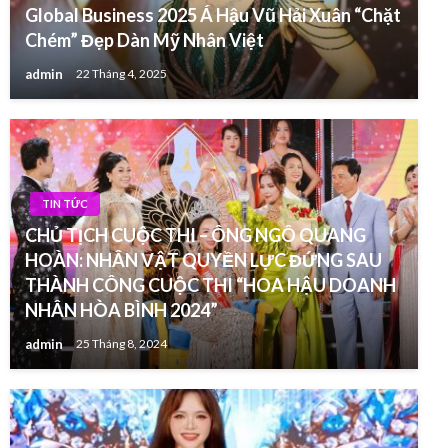
Global Business 2025 Á Hậu Vũ Hải Xuân “Chặt
Chém” Đẹp Dàn Mỹ Nhân Việt
admin
22 Tháng 4, 2025
TIN TỨC
CHỦ TỊCH CUỘC THI – ÔNG NGÔ QUANG
HOÀN: NHÂN VẬT QUYỀN LỰC ĐỨNG SAU
THÀNH CÔNG CUỘC THI “HOA HẬU DOANH
NHÂN HÒA BÌNH 2024”
admin
25 Tháng 8, 2024