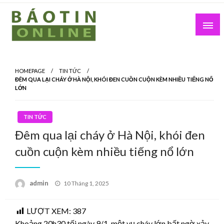
Skip
to
content
Nơi cung cấp thông tin mới nhất
Báo Tin Online
HOMEPAGE
TIN TỨC
ĐÊM QUA LẠI CHÁY Ở HÀ NỘI, KHÓI ĐEN CUỒN CUỘN KÈM NHIỀU TIẾNG NỔ
LỚN
TIN TỨC
Đêm qua lại cháy ở Hà Nội, khói đen
cuồn cuộn kèm nhiều tiếng nổ lớn
Posted
admin
10 Tháng 1, 2025
on
LƯỢT XEM:
387
Khoảng 20h30 tối ngày 9/1, một vụ cháy lớn bất ngờ xảy