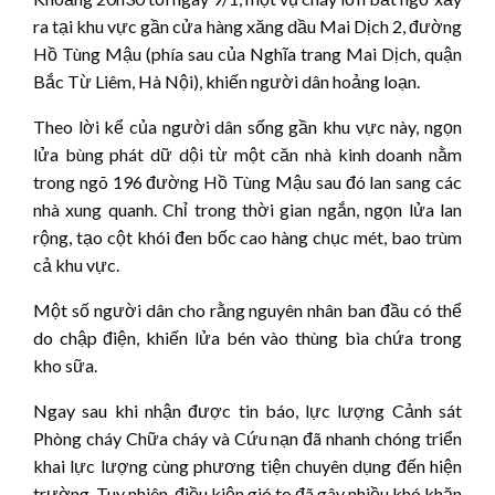
ra tại khu vực gần cửa hàng xăng dầu Mai Dịch 2, đường
Hồ Tùng Mậu (phía sau của Nghĩa trang Mai Dịch, quận
Bắc Từ Liêm, Hà Nội), khiến người dân hoảng loạn.
Theo lời kể của người dân sống gần khu vực này, ngọn
lửa bùng phát dữ dội từ một căn nhà kinh doanh nằm
trong ngõ 196 đường Hồ Tùng Mậu sau đó lan sang các
nhà xung quanh. Chỉ trong thời gian ngắn, ngọn lửa lan
rộng, tạo cột khói đen bốc cao hàng chục mét, bao trùm
cả khu vực.
Một số người dân cho rằng nguyên nhân ban đầu có thể
do chập điện, khiến lửa bén vào thùng bìa chứa trong
kho sữa.
Ngay sau khi nhận được tin báo, lực lượng Cảnh sát
Phòng cháy Chữa cháy và Cứu nạn đã nhanh chóng triển
khai lực lượng cùng phương tiện chuyên dụng đến hiện
trường. Tuy nhiên, điều kiện gió to đã gây nhiều khó khăn