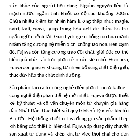
sức khỏe của người tiêu dùng. Nguồn nguyên liệu từ
mạch nước ngầm tinh khiết có độ sâu khoảng 200m.
Chứa nhiều kiềm tự nhiên hàm lượng thấp như: magie,
natri, kali, canxi,.. giúp trung hòa axit dư thừa, hỗ trợ
ngăn ngừa bệnh tật. Giàu hydrogen chống oxi hóa mạnh
nhằm tăng cường hệ miễn dịch, chống lão hóa. Bên cạnh
đó, Fujiwa còn tăng cường trao đổi chất, giải độc cơ thể
hiệu quả nhờ cấu trúc phân tử nước siêu nhỏ. Hơn nữa,
Fuiwa còn giàu vi khoáng tự nhiên bổ sung chất điện giải,
thúc đẩy hấp thụ chất dinh dưỡng.
Sản phẩm tạo ra từ công nghệ điện phân I -on Alkaline –
công nghệ điện phân thế hệ mới nhất. Fujiwa được thiết
kế kỹ thuật và cố vấn chuyên môn từ chuyên gia hàng
đầu Nhật Bản. Đặc biệt với quy trình xử lý nước lên tới
9 bước. Hệ thống chiết rót và đóng gói sản phẩm khép
kín bằng các thiết bị hiện đại. Fujiwa áp dụng dây chuyền
sản xuất tự động và khép kín, từ việc thổi chai cho đến