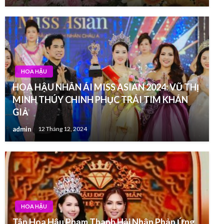
HOA HẬU
HOA HẬU NHÂN ÁI MISS ASIAN 2024: VŨ THỊ
MINH THÚY CHINH PHỤC TRÁI TIM KHÁN
GIẢ
admin
12 Tháng 12, 2024
HOA HẬU
Tân Hoa Hậu Phạm Thanh Hải Nhận Phản Ứng