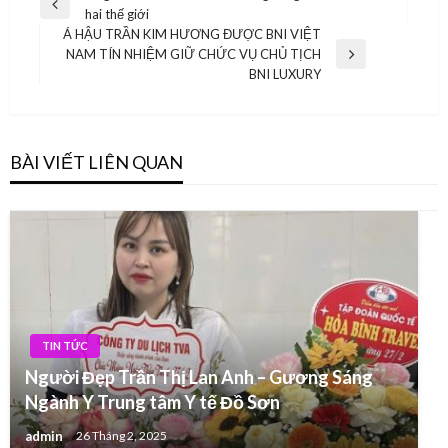
Previous
hai thế giới
hướng
Post
Á HẬU TRẦN KIM HƯƠNG ĐƯỢC BNI VIỆT
bài
NAM TÍN NHIỆM GIỮ CHỨC VỤ CHỦ TỊCH
Next
BNI LUXURY
viết
Post
BÀI VIẾT LIÊN QUAN
TIN TỨC
Người Đẹp Trần Thị Lan Anh – Gương Sáng
Ngành Y Trung tâm Y tế Đồ Sơn
admin
26 Tháng 2, 2025