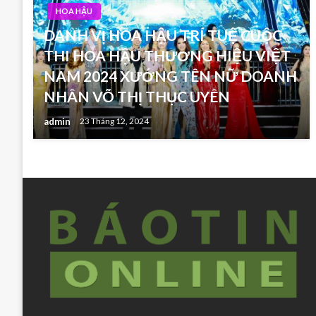
HOA HẬU
DANH VỊ HOA HẬU TRÍ TUỆ CUỘC
THI HOA HẬU THƯƠNG HIỆU VIỆT
NAM 2024 XƯỚNG TÊN NỮ DOANH
NHÂN VÕ THỊ THỤC UYÊN
admin
23 Tháng 12, 2024