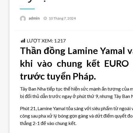
Posted
admin
10 Tháng 7, 2024
on
LƯỢT XEM:
1.217
Thần đồng Lamine Yamal và
khi vào chung kết EURO
trước tuyển Pháp.
Tây Ban Nha tiếp tục thể hiện sức mạnh ấn tượng của m
bị đối thủ dẫn trước ngay ở phút thứ 9, nhưng Tây Ban 
Phút 21, Lamine Yamal tỏa sáng với siêu phẩm từ ngoài
công sau pha xử lý bóng gọn gàng và dứt điểm quyết đ
thắng 2-1 để vào chung kết.