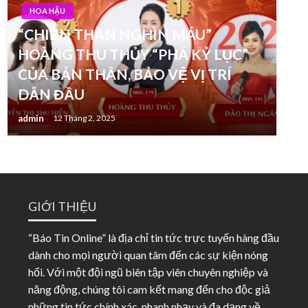
HOA HẬU
“CHIẾN THẦN NGHÌN MÁU”
HOÀNG THU THỦY “PHÁ KỶ LỤC”
CỦA BẢN THÂN, BẢO VỆ VỊ TRÍ
DẪN ĐẦU
admin
12 Tháng 2, 2025
GIỚI THIỆU
“Báo Tin Online” là địa chỉ tin tức trực tuyến hàng đầu
dành cho mọi người quan tâm đến các sự kiện nóng
hổi. Với một đội ngũ biên tập viên chuyên nghiệp và
năng động, chúng tôi cam kết mang đến cho độc giả
những tin tức chính xác, nhanh nhạy và đa dạng về