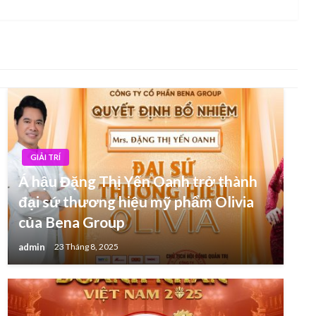
Post
GIẢI TRÍ
Á hậu Đặng Thị Yến Oanh trở thành
đại sứ thương hiệu mỹ phẩm Olivia
của Bena Group
admin
23 Tháng 8, 2025