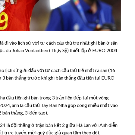
đi vào lịch sử với tư cách cầu thủ trẻ nhất ghi bàn ở sân
lục do Johan Vonlanthen (Thụy Sỹ) thiết lập ở EURO 2004
o lịch sử giải đấu với tư cách cầu thủ trẻ nhất ra sân (16
o 3 bàn thắng trước khi ghi bàn thắng đầu tiên tại EURO
a đầu tiên ghi bàn trong 3 trận liên tiếp tại một vòng
2024, anh là cầu thủ Tây Ban Nha góp công nhiều nhất vào
àn thắng, 3 kiến ​​tạo).
4 là đội thắng ở trận bán kết 2 giữa Hà Lan với Anh diễn
t trực tuyến, mời quý độc giả quan tâm theo dõi.