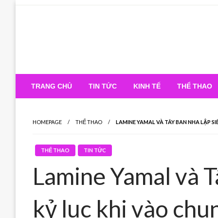
Skip
to
content
TRANG CHỦ
TIN TỨC
KINH TẾ
THỂ THAO
HOMEPAGE
THỂ THAO
LAMINE YAMAL VÀ TÂY BAN NHA LẬP SI
THỂ THAO
TIN TỨC
Lamine Yamal và T
kỷ lục khi vào ch