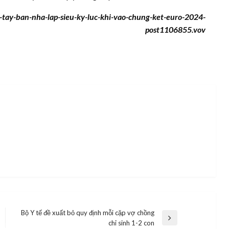
-tay-ban-nha-lap-sieu-ky-luc-khi-vao-chung-ket-euro-2024-
post1106855.vov
Bộ Y tế đề xuất bỏ quy định mỗi cặp vợ chồng
Next
chỉ sinh 1-2 con