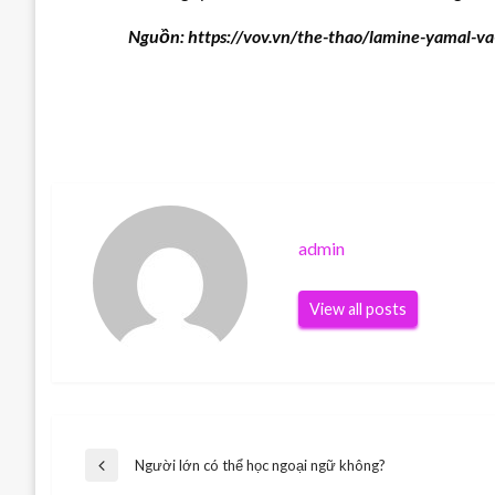
Nguồn: https://vov.vn/the-thao/lamine-yamal-va
admin
View all posts
Điều
Người lớn có thể học ngoại ngữ không?
Previous