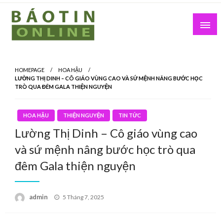
Skip
to
content
Nơi cung cấp thông tin mới nhất
Báo Tin Online
HOMEPAGE
HOA HẬU
LƯỜNG THỊ DINH – CÔ GIÁO VÙNG CAO VÀ SỨ MỆNH NÂNG BƯỚC HỌC
TRÒ QUA ĐÊM GALA THIỆN NGUYỆN
HOA HẬU
THIỆN NGUYỆN
TIN TỨC
Lường Thị Dinh – Cô giáo vùng cao
và sứ mệnh nâng bước học trò qua
đêm Gala thiện nguyện
Posted
admin
5 Tháng 7, 2025
on