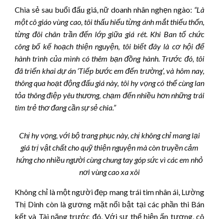
Chia sẻ sau buổi đấu giá, nữ doanh nhân nghẹn ngào:
“Là
một cô giáo vùng cao, tôi thấu hiểu từng ánh mắt thiếu thốn,
từng đôi chân trần đến lớp giữa giá rét. Khi Ban tổ chức
công bố kế hoạch thiện nguyện, tôi biết đây là cơ hội để
hành trình của mình có thêm bạn đồng hành. Trước đó, tôi
đã triển khai dự án ‘Tiếp bước em đến trường’, và hôm nay,
thông qua hoạt động đấu giá này, tôi hy vọng có thể cùng lan
tỏa thông điệp yêu thương, chạm đến nhiều hơn những trái
tim trẻ thơ đang cần sự sẻ chia.”
Chị hy vọng, với bộ trang phục này, chị không chỉ mang lại
giá trị vật chất cho quỹ thiện nguyện mà còn truyền cảm
hứng cho nhiều người cùng chung tay góp sức vì các em nhỏ
nơi vùng cao xa xôi
Không chỉ là một người đẹp mang trái tim nhân ái, Lường
Thị Dinh còn là gương mặt nổi bật tại các phần thi Bán
kết và Tài năng trước đó. Với sự thể hiện ấn tượng, cô