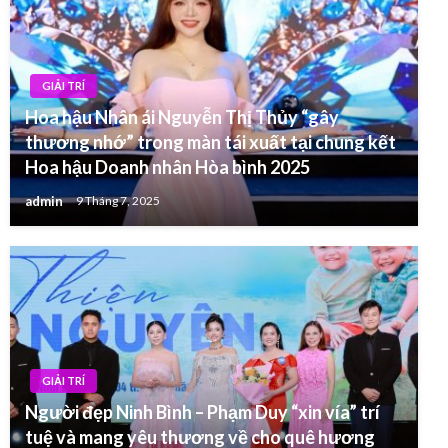
GIẢI TRÍ
Hoa hậu Nhân ái Nguyễn Thị Thủy “gây
thương nhớ” trong màn tái xuất tại chung kết
Hoa hậu Doanh nhân Hòa bình 2025
admin
9 Tháng 7, 2025
GIẢI TRÍ
Người đẹp Ninh Bình – Phạm Duy “xin vía” trí
tuệ và mang yêu thương về cho quê hương