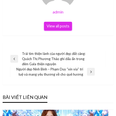
admin
View all posts
Điều
Trái tim thiện lành của người đẹp đất cảng:
Quách Thị Phương Thảo ghi dấu ấn trong
hướng
Previous
đêm Gala thiện nguyện
Post
bài
Người đẹp Ninh Bình – Phạm Duy “xin vía” trí
Next
tuệ và mang yêu thương về cho quê hương
viết
Post
BÀI VIẾT LIÊN QUAN