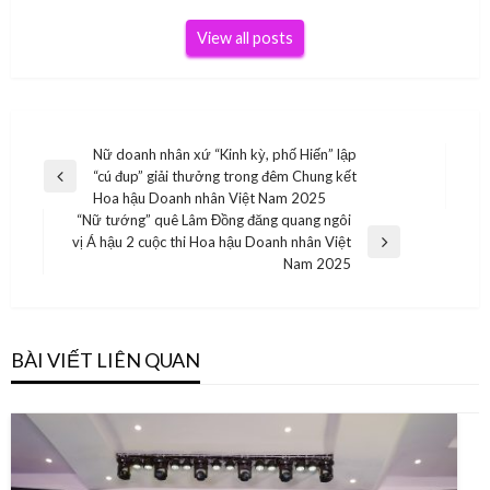
View all posts
Điều
Nữ doanh nhân xứ “Kinh kỳ, phố Hiến” lập
“cú đup” giải thưởng trong đêm Chung kết
hướng
Previous
Hoa hậu Doanh nhân Việt Nam 2025
Post
bài
“Nữ tướng” quê Lâm Đồng đăng quang ngôi
vị Á hậu 2 cuộc thi Hoa hậu Doanh nhân Việt
viết
Next
Nam 2025
Post
BÀI VIẾT LIÊN QUAN