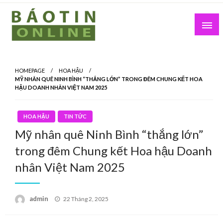
Skip
to
content
Nơi cung cấp thông tin mới nhất
Báo Tin Online
HOMEPAGE
HOA HẬU
MỸ NHÂN QUÊ NINH BÌNH “THẮNG LỚN” TRONG ĐÊM CHUNG KẾT HOA
HẬU DOANH NHÂN VIỆT NAM 2025
HOA HẬU
TIN TỨC
Mỹ nhân quê Ninh Bình “thắng lớn”
trong đêm Chung kết Hoa hậu Doanh
nhân Việt Nam 2025
Posted
admin
22 Tháng 2, 2025
on