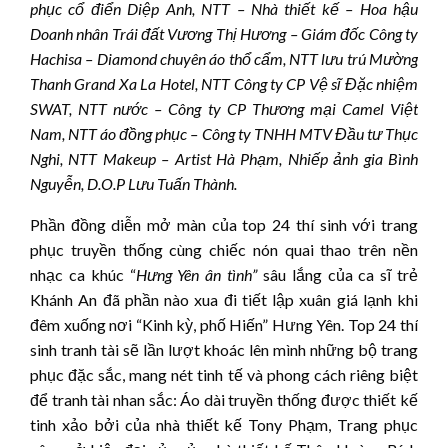
phục cổ điển Diệp Anh, NTT – Nhà thiết kế – Hoa hậu
Doanh nhân Trái đất Vương Thị Hương – Giám đốc Công ty
Hachisa – Diamond chuyên áo thổ cẩm,
NTT lưu trú Mường
Thanh Grand Xa La Hotel
,
NTT Công ty CP Vệ sĩ Đặc nhiệm
SWAT, NTT nước – Công ty CP Thương mại Camel Việt
Nam
, NTT áo đồng phục – Công ty TNHH MTV Đầu tư Thục
Nghi,
NTT Makeup – Artist Hà Phạm
, Nhiếp ảnh gia Bình
Nguyễn, D.O.P Lưu Tuấn Thành.
Phần đồng diễn mở màn của top 24 thí sinh với trang
phục truyền thống cùng chiếc nón quai thao trên nền
nhạc ca khúc “
Hưng Yên ân tình”
sâu lắng của ca sĩ trẻ
Khánh An đã phần nào xua đi tiết lập xuân giá lạnh khi
đêm xuống nơi “Kinh kỳ, phố Hiến” Hưng Yên. Top 24 thí
sinh tranh tài sẽ lần lượt khoác lên mình những bộ trang
phục đặc sắc, mang nét tinh tế và phong cách riêng biệt
để tranh tài nhan sắc: Áo dài truyền thống được thiết kế
tinh xảo bởi của nhà thiết kế Tony Phạm, Trang phục