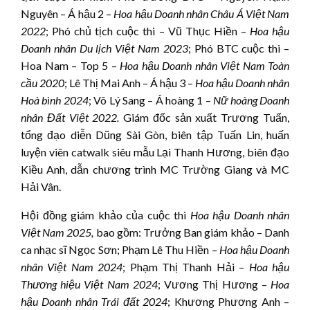
Nguyên – Á hậu 2 –
Hoa hậu Doanh nhân Châu Á Việt Nam
2022
; Phó chủ tịch cuộc thi – Vũ Thục Hiền –
Hoa hậu
Doanh nhân Du lịch Việt Nam 2023
; Phó BTC cuộc thi –
Hoa Nam – Top 5 –
Hoa hậu Doanh nhân Việt Nam Toàn
cầu 2020
; Lê Thị Mai Anh – Á hậu 3 –
Hoa hậu Doanh nhân
Hoà bình 2024
; Võ Lý Sang – Á hoàng 1 –
Nữ hoàng Doanh
nhân Đất Việt 2022.
Giám đốc sản xuất Trương Tuấn,
tổng đạo diễn Dũng Sài Gòn, biên tập Tuấn Lin, huấn
luyện viên catwalk siêu mẫu Lại Thanh Hương, biên đạo
Kiều Anh, dẫn chương trình MC Trường Giang và MC
Hải Vân.
Hội đồng giám khảo của cuộc thi
Hoa hậu
Doanh nhân
Việt Nam 202
5
,
bao gồm: Trưởng Ban giám khảo – Danh
ca nhạc sĩ Ngọc Sơn; Phạm Lê Thu Hiền –
Hoa hậu Doanh
nhân Việt Nam 2024
; Phạm Thị Thanh Hải –
Hoa hậu
Thương hiệu Việt Nam 2024
; Vương Thị Hương –
Hoa
hậu Doanh nhân Trái đất 2024
; Khương Phương Anh –