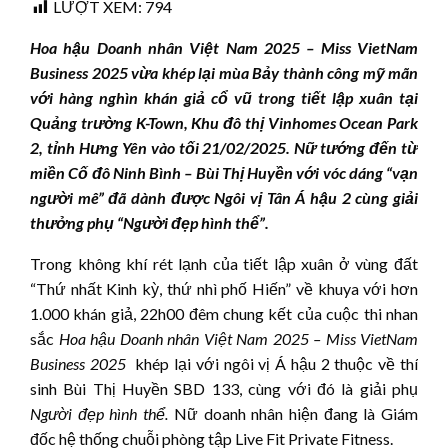
LƯỢT XEM:
794
Hoa hậu Doanh nhân Việt Nam 2025 – Miss VietNam
Business 2025 vừa khép lại mùa Bảy thành công mỹ mãn
với hàng nghìn
khán giả cổ vũ trong tiết lập xuân tại
Quảng trường K-Town, Khu đô thị Vinhomes Ocean Park
2,
tỉnh Hưng Yên vào tối 21/02/2025. Nữ tướng đến từ
miền Cố đô Ninh Bình – Bùi Thị Huyền với vóc dáng “vạn
người mê” đã dành được Ngôi vị Tân Á hậu 2 cùng giải
thưởng phụ “Người đẹp hình thể”.
Trong không khí rét lạnh của tiết lập xuân ở vùng đất
“Thứ nhất Kinh kỳ, thứ nhì phố Hiến” về khuya với hơn
1.000 khán giả, 22h00 đêm chung kết của cuộc thi nhan
sắc
Hoa hậu Doanh nhân Việt Nam
2025
– Miss VietNam
Business 2025
khép lại với ngôi vị Á hậu 2 thuộc về thí
sinh Bùi Thị Huyền SBD 133, cùng với đó là giải phụ
Người đẹp hình thể
.
Nữ doanh nhân hiện đang là Giám
đốc hệ thống chuỗi phòng tập Live Fit Private Fitness.