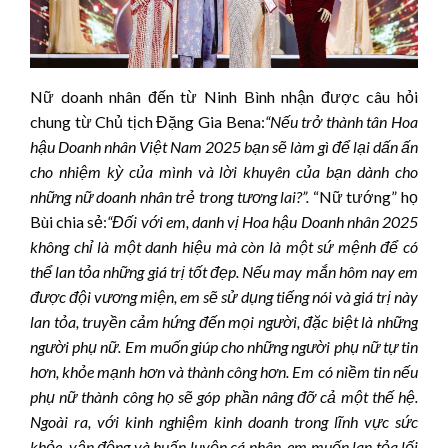
Nữ doanh nhân đến từ Ninh Bình nhận được câu hỏi
chung từ Chủ tịch Đặng Gia Bena:
“Nếu trở thành tân Hoa
hậu Doanh nhân Việt Nam 2025 bạn sẽ làm gì để lại dấn ấn
cho nhiệm kỳ của mình và lời khuyên của bạn dành cho
những nữ doanh nhân trẻ trong tương lai
?”.
“Nữ tướng” họ
Bùi chia sẻ:
“Đối với em, danh vị Hoa hậu Doanh nhân 2025
không chỉ là một danh hiệu mà còn là một sứ mệnh để có
thể lan tỏa những giá trị tốt đẹp. Nếu may mắn hôm nay em
được đội vương miện, em sẽ sử dụng tiếng nói và giá trị này
lan tỏa, truyền cảm hứng đến mọi người, đặc biệt là những
người phụ nữ. Em muốn giúp cho những người phụ nữ tự tin
hơn, khỏe mạnh hơn và thành công hơn. Em có niềm tin nếu
phụ nữ thành công họ sẽ góp phần nâng đỡ cả một thế hệ.
Ngoài ra, với kinh nghiệm kinh doanh trong lĩnh vực sức
khỏe, vận động và huấn luyện cá nhân, em muốn lan tỏa lối