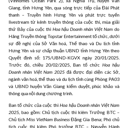
(Vinhomes Ocean Park 2), xã Nghĩa Trụ, huyện Văn
Giang, tỉnh Hưng Yên, qua sóng trực tiếp của Đài Phát
thanh – Truyền hình Hưng Yên và phát trực tuyến
livestream từ kênh truyền thông của cuộc thi, mùa giải
thứ Bảy của cuộc thi
Hoa hậu
Doanh nhân Việt Nam
do
Hãng Truyền thông Topstar Entertainment tổ chức, dưới
sự đề nghị của Sở Văn hoá, Thể thao và Du lịch tỉnh
Hưng Yên và sự chấp thuận UBND tỉnh Hưng Yên theo
Quyết định số: 175/UBND-KGVX ngày 20/01/2025.
Trước đó, chiều 20/02/2025, Ban tổ chức
Hoa hậu
Doanh nhân Việt Nam 202
5
đã được đại diện các Sở,
ngành văn hoá, thể thao và du lịch tỉnh cùng Phòng PA03
và UBND huyện Văn Giang kiểm duyệt, phúc khảo và
thông qua nội dung chương trình.
Ban tổ chức của cuộc thi
Hoa hậu
Doanh nhân Việt Nam
202
5
,
bao gồm: Chủ tịch cuộc thi kiêm Trưởng BTC –
Chủ tịch
Miss VietNam Business
Đặng Gia Bena; Phó chủ
tịch cuộc thi kiêm Phó trưởng BTC – Nguyễn Hạnh