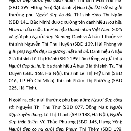
(SBD 399, Hưng Yên) đạt danh vị
Hoa hậu Đại sứ
và giải
thưởng phụ
Người đẹp áo dài.
Thí sinh Đào Thị Ngân
(SBD 141, Bắc Ninh) được xướng tên danh hiệu
Hoa hậu
Nhân ái
của cuộc thi
Hoa hậu
Doanh nhân Việt Nam 202
5
và giải phụ
Người đẹ
p tài năng.
Danh vị Á hậu 1 thuộc về
thí sinh Nguyễn Thị Thu Huyền (SBD 139, Hải Phòng và
giải phụ
Người đẹp có gương mặt khả ái).
Danh hiệu Á hậu
2 là thí sinh Lê Thị Khánh (SBD 199, Lâm Đồng và giải phụ
Người đẹp dạ hội
); ba danh hiệu Á hậu 3 là thí sinh Tạ Thị
Duyên (SBD 168, Hà Nội), thí sinh Lê Thị Mỹ Linh (SBD
016, TP. Hồ Chí Minh), thí sinh Phạm Thị Phương (SBD
225, Hà Tĩnh).
Ngoài ra, các giải thưởng phụ bao gồm:
Người đẹp công
sở:
Nguyễn Thị Thu Thư (SBD 077, Đồng Nai);
Người
đẹp truyền thông:
Lê Thị Thanh (SBD 188, Hà Nội);
Người
đẹp thân thiện:
Vũ Thảo Phương (SBD 145, Hưng Yên);
Người đẹp có nụ cười đẹp:
Phạm Thị Thêm (SBD 198,