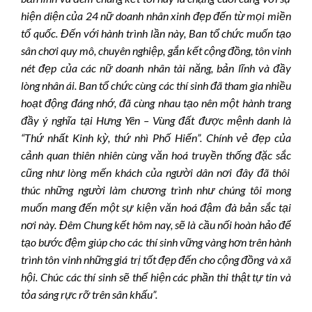
hiện diện của
24
nữ doanh nhân xinh đẹp đến từ mọi miền
tổ quốc. Đến với hành trình lần này, Ban tổ chức muốn tạo
sân chơi quy mô, chuyên nghiệp, gắn kết cộng đồng, tôn vinh
nét đẹp của các nữ doanh nhân tài năng, bản lĩnh và đầy
lòng nhân ái. Ban tổ chức cùng các thí sinh đã tham gia nhiều
hoạt động đáng nhớ,
đã cùng nhau
tạo nên một
hành trang
đầy ý nghĩa
tại
Hưng Yên – Vùng đất được mệnh danh là
“Thứ nhất
K
inh kỳ, thứ nhì Phố Hiến”. Chính vẻ đẹp của
cảnh quan thiên nhiên
cùng văn hoá truyền thống đặc sắc
cũng như lòng mến khách của người dân nơi đây đã thôi
thúc những người làm chương trình như chúng tôi mong
muốn mang đến một sự kiện văn hoá
đậm đà bản sắc
tại
nơi này. Đêm
Chung
kết hôm nay, sẽ là cầu nối hoàn hảo để
tạo bước đệm giúp cho các thí sinh vững vàng hơn trên hành
trình tôn vinh những giá trị tốt đẹp đến cho cộng đồng và xã
hội. Chúc các thí sinh sẽ thể hiện các phần thi thật tự tin và
tỏa sáng rực rỡ trên sân khấu”.