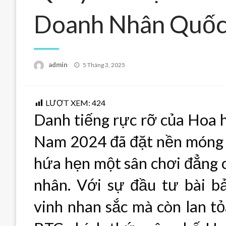
Doanh Nhân Quốc
Posted
admin
5 Tháng 3, 2025
on
LƯỢT XEM:
424
Danh tiếng rực rỡ của Hoa 
Nam 2024 đã đặt nền móng 
hứa hẹn một sân chơi đẳng 
nhân. Với sự đầu tư bài b
vinh nhan sắc mà còn lan tỏa