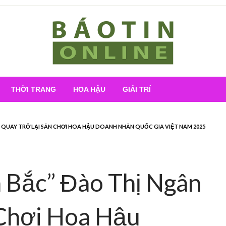
Nơi cung cấp thông tin mới nhất
Báo Tin Online
THỜI TRANG
HOA HẬU
GIẢI TRÍ
N QUAY TRỞ LẠI SÂN CHƠI HOA HẬU DOANH NHÂN QUỐC GIA VIỆT NAM 2025
 Bắc” Đào Thị Ngân
 Chơi Hoa Hậu