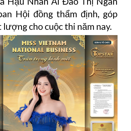
oa Hậu Nhân Ái Đào Thị Ngân
ban Hội đồng thẩm định, góp
t lượng cho cuộc thi năm nay.