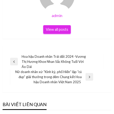
admin
View all posts
Điều
Hoa hậu Doanh nhân Trái đất 2024 -Vương
Thị Hương Khoe Nhan Sắc Không Tuổi Với
hướng
Previous
Áo Dài
Post
bài
Nữ doanh nhân xứ “Kinh kỳ, phố Hiến” lập “cú
đup” giải thưởng trong đêm Chung kết Hoa
viết
Next
hậu Doanh nhân Việt Nam 2025
Post
BÀI VIẾT LIÊN QUAN