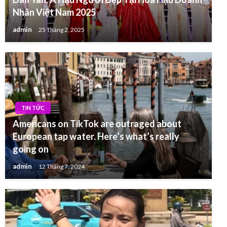
Nhân Việt Nam 2025
admin
25 Tháng 2, 2025
TIN TỨC
Americans on TikTok are outraged about
European tap water. Here’s what’s really
going on
admin
12 Tháng 7, 2024