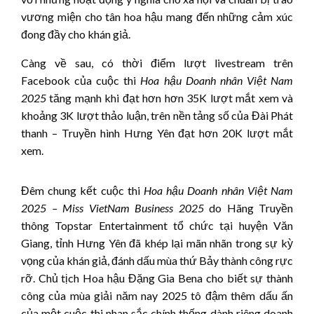
vương miện cho tân hoa hậu mang đến những cảm xúc
đong đầy cho khán giả.
Càng về sau, có thời điểm lượt livestream trên
Facebook của cuộc thi
Hoa hậu
Doanh nhân Việt Nam
202
5
tăng mạnh khi đạt hơn hơn 35K lượt mắt xem và
khoảng 3K lượt thảo luận, trên nền tảng số của Đài Phát
thanh – Truyền hình Hưng Yên đạt hơn 20K lượt mắt
xem.
Đêm chung kết cuộc thi
Hoa hậu Doanh nhân Việt Nam
2025 – Miss VietNam Business
2025
do Hãng Truyền
thông Topstar Entertainment tổ chức tại huyện Văn
Giang, tỉnh Hưng Yên đã khép lại mãn nhãn trong sự kỳ
vọng của khán giả, đánh dấu mùa thứ Bảy thành công rực
rỡ. Chủ tịch Hoa hậu Đặng Gia Bena cho biết sự thành
công của mùa giải năm nay 2025 tô đậm thêm dấu ấn
của một cuộc thi nhan sắc chính thống dành riêng doanh