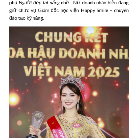
phụ
Người đẹp tài năng
nhờ
.
Nữ doanh nhân hiện đang
giữ chức vụ Giám đốc học viện Happy Smile – chuyên
đào tạo kỹ năng.