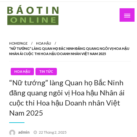
Skip
to
content
Nơi cung cấp thông tin mới nhất
Báo Tin Online
HOMEPAGE
HOA HẬU
“NỮ TƯỚNG” LÀNG QUAN HỌ BẮC NINH ĐĂNG QUANG NGÔI VỊ HOA HẬU
NHÂN ÁI CUỘC THI HOA HẬU DOANH NHÂN VIỆT NAM 2025
HOA HẬU
TIN TỨC
“Nữ tướng” làng Quan họ Bắc Ninh
đăng quang ngôi vị Hoa hậu Nhân ái
cuộc thi Hoa hậu Doanh nhân Việt
Nam 2025
Posted
admin
22 Tháng 2, 2025