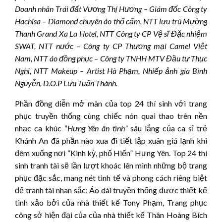
Doanh nhân Trái đất Vương Thị Hương – Giám đốc Công ty
Hachisa – Diamond chuyên áo thổ cẩm,
NTT lưu trú Mường
Thanh Grand Xa La Hotel
,
NTT Công ty CP Vệ sĩ Đặc nhiệm
SWAT, NTT nước – Công ty CP Thương mại Camel Việt
Nam
, NTT áo đồng phục – Công ty TNHH MTV Đầu tư Thục
Nghi,
NTT Makeup – Artist Hà Phạm
, Nhiếp ảnh gia Bình
Nguyễn, D.O.P Lưu Tuấn Thành.
Phần đồng diễn mở màn của top 24 thí sinh với trang
phục truyền thống cùng chiếc nón quai thao trên nền
nhạc ca khúc “
Hưng Yên ân tình”
sâu lắng của ca sĩ trẻ
Khánh An đã phần nào xua đi tiết lập xuân giá lạnh khi
đêm xuống nơi “Kinh kỳ, phố Hiến” Hưng Yên. Top 24 thí
sinh tranh tài sẽ lần lượt khoác lên mình những bộ trang
phục đặc sắc, mang nét tinh tế và phong cách riêng biệt
để tranh tài nhan sắc: Áo dài truyền thống được thiết kế
tinh xảo bởi của nhà thiết kế Tony Phạm, Trang phục
công sở hiện đại của của nhà thiết kế Thân Hoàng Bích