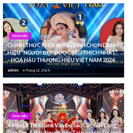
HOA HẬU
CHÍNH THỨC KHỞI ĐỘNG BÌNH CHỌN DANH
HIỆU “NGƯỜI ĐẸP ĐƯỢC YÊU THÍCH NHẤT”
– HOA HẬU THƯƠNG HIỆU VIỆT NAM 2024
admin
6 Tháng 12, 2024
HOA HẬU
Á Hậu Lê Thị Khánh Vân Đọ Sắc Cực Gắt Cùng
Dàn Tân, Á Hậu Người Đẹp Tại Hoa Hậu Doanh