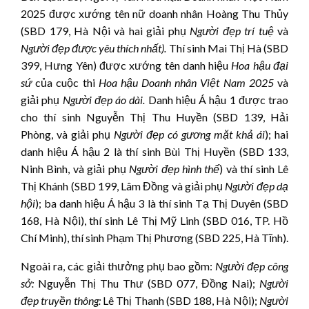
2025 được xướng tên nữ doanh nhân Hoàng Thu Thủy
(SBD 179, Hà Nội và hai giải phụ
Người đẹ
p trí tuệ
và
Người đẹp được yêu thích nhất)
.
Thí sinh Mai Thị Hà (SBD
399, Hưng Yên) được xướng tên danh hiệu
Hoa hậu đại
sứ
của cuộc thi
Hoa hậu
Doanh nhân Việt Nam 202
5
và
giải phụ
Người đẹ
p áo dài.
Danh hiệu Á hậu 1 được trao
cho thí sinh Nguyễn Thị Thu Huyền (SBD 139, Hải
Phòng, và giải phụ
Người đẹp có gương mặt khả ái
); hai
danh hiệu Á hậu 2 là thí sinh Bùi Thị Huyền (SBD 133,
Ninh Bình, và giải phụ
Người đẹp hình thể
) và thí sinh Lê
Thị Khánh (SBD 199, Lâm Đồng và giải phụ
Người đẹp dạ
hội
); ba danh hiệu Á hậu 3 là thí sinh Tạ Thị Duyên (SBD
168, Hà Nội), thí sinh Lê Thị Mỹ Linh (SBD 016, TP. Hồ
Chí Minh), thí sinh Phạm Thị Phương (SBD 225, Hà Tĩnh).
Ngoài ra, các giải thưởng phụ bao gồm:
Người đẹp công
sở:
Nguyễn Thị Thu Thư (SBD 077, Đồng Nai);
Người
đẹp truyền thông:
Lê Thị Thanh (SBD 188, Hà Nội);
Người