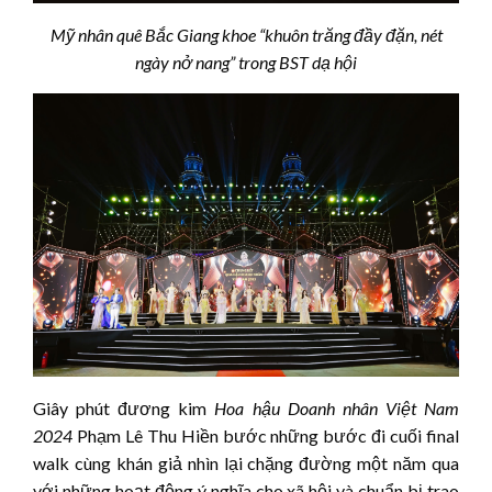
Mỹ nhân quê Bắc Giang khoe “khuôn trăng đầy đặn, nét
ngày nở nang” trong BST dạ hội
Giây phút đương kim
Hoa hậu
Doanh nhân Việt Nam
202
4
Phạm Lê Thu Hiền bước những bước đi cuối final
walk cùng khán giả nhìn lại chặng đường một năm qua
với những hoạt động ý nghĩa cho xã hội và chuẩn bị trao