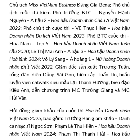
Chủ tịch
Miss VietNam Business
Đặng Gia Bena; Phó chủ
tịch cuộc thi kiêm Phó trưởng BTC – Nguyễn Hạnh
Nguyên – Á hậu 2 –
Hoa hậu Doanh nhân Châu Á Việt Nam
2022
; Phó chủ tịch cuộc thi – Vũ Thục Hiền –
Hoa hậu
Doanh nhân Du lịch Việt Nam 2023
; Phó BTC cuộc thi –
Hoa Nam – Top 5 –
Hoa hậu Doanh nhân Việt Nam Toàn
cầu 2020
; Lê Thị Mai Anh – Á hậu 3 –
Hoa hậu Doanh nhân
Hoà bình 2024
; Võ Lý Sang – Á hoàng 1 –
Nữ hoàng Doanh
nhân Đất Việt 2022.
Giám đốc sản xuất Trương Tuấn,
tổng đạo diễn Dũng Sài Gòn, biên tập Tuấn Lin, huấn
luyện viên catwalk siêu mẫu Lại Thanh Hương, biên đạo
Kiều Anh, dẫn chương trình MC Trường Giang và MC
Hải Vân.
Hội đồng giám khảo của cuộc thi
Hoa hậu
Doanh nhân
Việt Nam 202
5
,
bao gồm: Trưởng Ban giám khảo – Danh
ca nhạc sĩ Ngọc Sơn; Phạm Lê Thu Hiền –
Hoa hậu Doanh
nhân Việt Nam 2024
; Phạm Thị Thanh Hải –
Hoa hậu