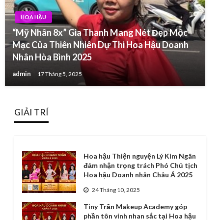
HOA HẬU
“Mỹ Nhân 8x” Gia Thanh Mang Nét Đẹp Mộc
Mạc Của Thiên Nhiên Dự Thi Hoa Hậu Doanh
Nhân Hòa Bình 2025
admin
17 Tháng 5, 2025
GIẢI TRÍ
Hoa hậu Thiện nguyện Lý Kim Ngân
đảm nhận trọng trách Phó Chủ tịch
Hoa hậu Doanh nhân Châu Á 2025
24 Tháng 10, 2025
Tiny Trần Makeup Academy góp
phần tôn vinh nhan sắc tại Hoa hậu