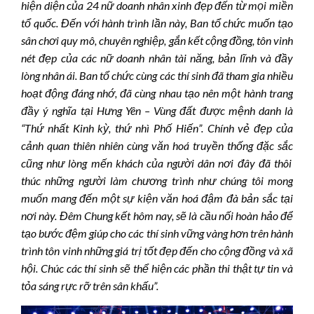
hiện diện của
24
nữ doanh nhân xinh đẹp đến từ mọi miền
tổ quốc. Đến với hành trình lần này, Ban tổ chức muốn tạo
sân chơi quy mô, chuyên nghiệp, gắn kết cộng đồng, tôn vinh
nét đẹp của các nữ doanh nhân tài năng, bản lĩnh và đầy
lòng nhân ái. Ban tổ chức cùng các thí sinh đã tham gia nhiều
hoạt động đáng nhớ,
đã cùng nhau
tạo nên một
hành trang
đầy ý nghĩa
tại
Hưng Yên – Vùng đất được mệnh danh là
“Thứ nhất
K
inh kỳ, thứ nhì Phố Hiến”. Chính vẻ đẹp của
cảnh quan thiên nhiên
cùng văn hoá truyền thống đặc sắc
cũng như lòng mến khách của người dân nơi đây đã thôi
thúc những người làm chương trình như chúng tôi mong
muốn mang đến một sự kiện văn hoá
đậm đà bản sắc
tại
nơi này. Đêm
Chung
kết hôm nay, sẽ là cầu nối hoàn hảo để
tạo bước đệm giúp cho các thí sinh vững vàng hơn trên hành
trình tôn vinh những giá trị tốt đẹp đến cho cộng đồng và xã
hội. Chúc các thí sinh sẽ thể hiện các phần thi thật tự tin và
tỏa sáng rực rỡ trên sân khấu”.