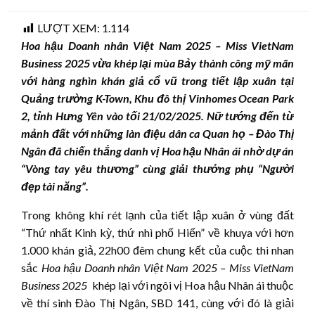
on
LƯỢT XEM:
1.114
Hoa hậu Doanh nhân Việt Nam 2025 – Miss VietNam
Business 2025 vừa khép lại mùa Bảy thành công mỹ mãn
với hàng nghìn
khán giả cổ vũ trong tiết lập xuân tại
Quảng trường K-Town, Khu đô thị Vinhomes Ocean Park
2,
tỉnh Hưng Yên vào tối 21/02/2025. Nữ tướng đến từ
mảnh đất với những làn điệu dân ca Quan họ – Đào Thị
Ngân đã chiến thắng danh vị Hoa hậu Nhân ái nhờ dự án
“Vòng tay yêu thương” cùng giải thưởng phụ “Người
đẹp tài năng”.
Trong không khí rét lạnh của tiết lập xuân ở vùng đất
“Thứ nhất Kinh kỳ, thứ nhì phố Hiến” về khuya với hơn
1.000 khán giả, 22h00 đêm chung kết của cuộc thi nhan
sắc
Hoa hậu Doanh nhân Việt Nam
2025
– Miss VietNam
Business 2025
khép lại với ngôi vị Hoa hậu Nhân ái thuộc
về thí sinh Đào Thị Ngân, SBD 141, cùng với đó là giải