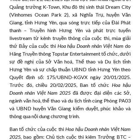
Quảng trường K-Town, Khu đô thị sinh thái Dream City
(Vinhomes Ocean Park 2), xã Nghĩa Trụ, huyện Văn
Giang, tỉnh Hưng Yên, qua sóng trực tiếp của Đài Phát
thanh – Truyền hình Hưng Yên và phát trực tuyến
livestream từ kênh truyền thông của cuộc thi, mùa giải
thứ Bảy của cuộc thi
Hoa hậu
Doanh nhân Việt Nam
do
Hãng Truyền thông Topstar Entertainment tổ chức, dưới
sự đề nghị của Sở Văn hoá, Thể thao và Du lịch tỉnh
Hưng Yên và sự chấp thuận UBND tỉnh Hưng Yên theo
Quyết định số: 175/UBND-KGVX ngày 20/01/2025.
Trước đó, chiều 20/02/2025, Ban tổ chức
Hoa hậu
Doanh nhân Việt Nam 202
5
đã được đại diện các Sở,
ngành văn hoá, thể thao và du lịch tỉnh cùng Phòng PA03
và UBND huyện Văn Giang kiểm duyệt, phúc khảo và
thông qua nội dung chương trình.
Ban tổ chức của cuộc thi
Hoa hậu
Doanh nhân Việt Nam
202
5
,
bao gồm: Chủ tịch cuộc thi kiêm Trưởng BTC –