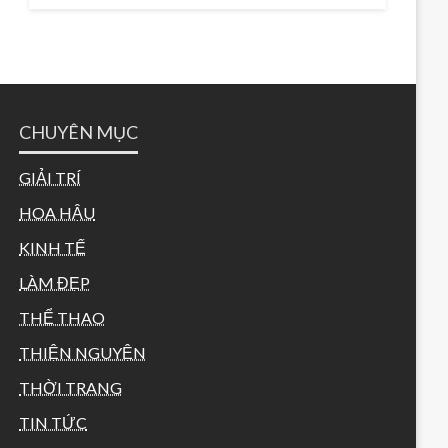
CHUYÊN MỤC
GIẢI TRÍ
HOA HẬU
KINH TẾ
LÀM ĐẸP
THỂ THAO
THIỆN NGUYỆN
THỜI TRANG
TIN TỨC