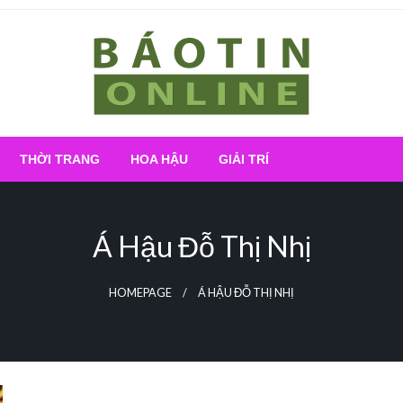
Nơi cung cấp thông tin mới nhất
Báo Tin Online
THỜI TRANG
HOA HẬU
GIẢI TRÍ
Á Hậu Đỗ Thị Nhị
HOMEPAGE
Á HẬU ĐỖ THỊ NHỊ