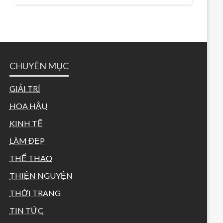
CHUYÊN MỤC
GIẢI TRÍ
HOA HẬU
KINH TẾ
LÀM ĐẸP
THỂ THAO
THIỆN NGUYỆN
THỜI TRANG
TIN TỨC