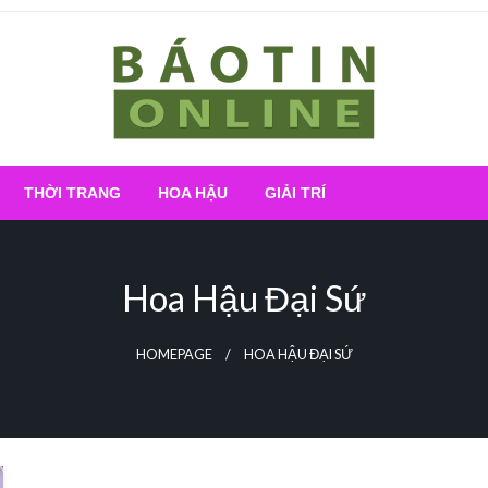
Nơi cung cấp thông tin mới nhất
Báo Tin Online
THỜI TRANG
HOA HẬU
GIẢI TRÍ
Hoa Hậu Đại Sứ
HOMEPAGE
HOA HẬU ĐẠI SỨ