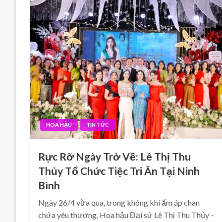
HOA HẬU
TIN TỨC
Rực Rỡ Ngày Trở Về: Lê Thị Thu
Thủy Tổ Chức Tiệc Tri Ân Tại Ninh
Bình
Ngày 26/4 vừa qua, trong không khí ấm áp chan
chứa yêu thương, Hoa hậu Đại sứ Lê Thị Thu Thủy –