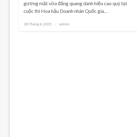
gương mặt vừa đăng quang danh hiệu cao quý tại
cuộc thi Hoa hậu Doanh nhân Quốc gia…
Posted
28 Tháng 4, 2025
admin
on