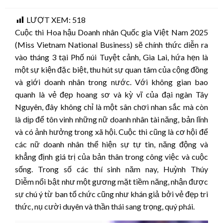
on
LƯỢT XEM:
518
Cuộc thi Hoa hậu Doanh nhân Quốc gia Việt Nam 2025
(Miss Vietnam National Business) sẽ chính thức diễn ra
vào tháng 3 tại Phố núi Tuyệt cảnh, Gia Lai, hứa hẹn là
một sự kiện đặc biệt, thu hút sự quan tâm của cộng đồng
và giới doanh nhân trong nước. Với không gian bao
quanh là vẻ đẹp hoang sơ và kỳ vĩ của đại ngàn Tây
Nguyên, đây không chỉ là một sân chơi nhan sắc mà còn
là dịp để tôn vinh những nữ doanh nhân tài năng, bản lĩnh
và có ảnh hưởng trong xã hội. Cuộc thi cũng là cơ hội để
các nữ doanh nhân thể hiện sự tự tin, năng động và
khẳng định giá trị của bản thân trong công việc và cuộc
sống. Trong số các thí sinh năm nay, Huỳnh Thúy
Diễm nổi bật như một gương mặt tiềm năng, nhận được
sự chú ý từ ban tổ chức cũng như khán giả bởi vẻ đẹp tri
thức, nụ cười duyên và thần thái sang trọng, quý phái.