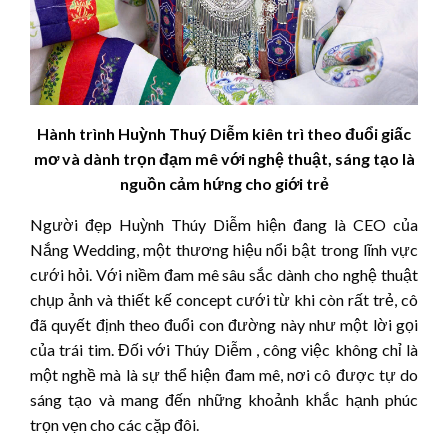
Hành trình Huỳnh Thuý
Diễm
kiên trì theo đuổi giấc
mơ và dành trọn đạm mê với nghệ thuật, sáng tạo là
nguồn cảm hứng cho giới trẻ
Người đẹp Huỳnh Thúy Diễm hiện đang là CEO của
Nắng Wedding, một thương hiệu nổi bật trong lĩnh vực
cưới hỏi. Với niềm đam mê sâu sắc dành cho nghệ thuật
chụp ảnh và thiết kế concept cưới từ khi còn rất trẻ, cô
đã quyết định theo đuổi con đường này như một lời gọi
của trái tim. Đối với Thúy Diễm , công việc không chỉ là
một nghề mà là sự thể hiện đam mê, nơi cô được tự do
sáng tạo và mang đến những khoảnh khắc hạnh phúc
trọn vẹn cho các cặp đôi.