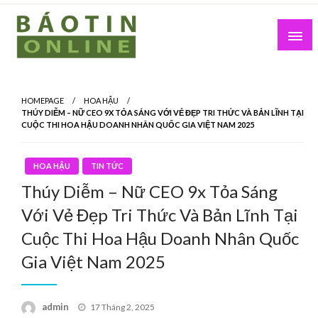
Skip
to
content
Nơi cung cấp thông tin mới nhất
Báo Tin Online
HOMEPAGE
HOA HẬU
THÚY DIỄM – NỮ CEO 9X TỎA SÁNG VỚI VẺ ĐẸP TRI THỨC VÀ BẢN LĨNH TẠI
CUỘC THI HOA HẬU DOANH NHÂN QUỐC GIA VIỆT NAM 2025
HOA HẬU
TIN TỨC
Thúy Diễm – Nữ CEO 9x Tỏa Sáng
Với Vẻ Đẹp Tri Thức Và Bản Lĩnh Tại
Cuộc Thi Hoa Hậu Doanh Nhân Quốc
Gia Việt Nam 2025
Posted
admin
17 Tháng 2, 2025