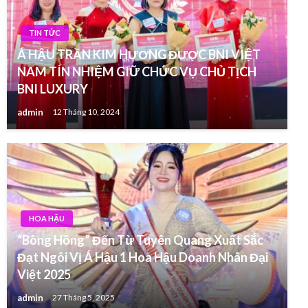
TIN TỨC
Á HẬU TRẦN KIM HƯƠNG ĐƯỢC BNI VIỆT
NAM TÍN NHIỆM GIỮ CHỨC VỤ CHỦ TỊCH
BNI LUXURY
admin
12 Tháng 10, 2024
HOA HẬU
“Bông Hồng” Đến Từ Tuyên Quang Xuất Sắc
Đạt Ngôi Vị Á Hậu 1 Hoa Hậu Doanh Nhân Đại
Việt 2025
admin
27 Tháng 5, 2025