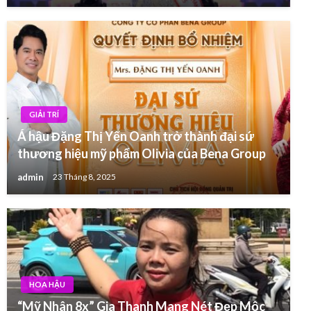
GIẢI TRÍ
Á hậu Đặng Thị Yến Oanh trở thành đại sứ
thương hiệu mỹ phẩm Olivia của Bena Group
admin
23 Tháng 8, 2025
HOA HẬU
“Mỹ Nhân 8x” Gia Thanh Mang Nét Đẹp Mộc