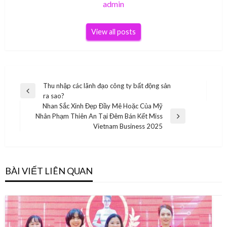
admin
View all posts
Điều
Thu nhập các lãnh đạo công ty bất động sản
Previous
ra sao?
hướng
Post
Nhan Sắc Xinh Đẹp Đầy Mê Hoặc Của Mỹ
bài
Nhân Phạm Thiên An Tại Đêm Bán Kết Miss
Next
Vietnam Business 2025
viết
Post
BÀI VIẾT LIÊN QUAN