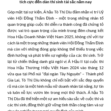
tích cực đến dàn thí sinh tài sắc năm nay
Góp mặt tại sự kiện, Á hậu Tô Thị Dịu đảm nhận vị trí Uỷ
viên Hội Đồng Thẩm Định – một trong những nhân tố
quan trọng giúp cuộc thi diễn ra thành công đã chứng tỏ
được vai trò quan trọng của mình trong đêm chung kết
Hoa Hậu Doanh Nhân Việt Nam 2025, không chỉ với tư
cách là một trong những thành viên Hội Đồng Thẩm Định
mà còn với những đóng góp không thể thiếu trong việc
định hướng và phát triển sự nghiệp của các thí sinh. Trở
lại từ chiến thắng danh giá ngôi vị Á Hậu II tại cuộc thi
Hoa Hậu Thương Hiệu Việt Nam 2024 vào tháng 12
vừa qua tại Phố núi “đại ngàn Tây Nguyên” – Thành phố
Gia Lai, Tô Thị Dịu không chỉ nổi bật với sắc đẹp quyến
rũ mà còn là một hình mẫu nữ doanh nhân tài năng, tự tin
và luôn nỗ lực vươn lên trong mọi thử thách. Á hậu Tô
Thị Dịu đã thể hiện một sự am hiểu sâu sắc về cuộc thi và
các thí sinh, đồng thời giữ vững tinh thần công tâm và sự
chuyên nghiệp trong mọi quyết định của mình.