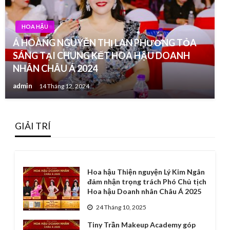
HOA HẬU
Á HOÀNG NGUYỄN THỊ LAN PHƯƠNG TỎA
SÁNG TẠI CHUNG KẾT HOA HẬU DOANH
NHÂN CHÂU Á 2024
admin
14 Tháng 12, 2024
GIẢI TRÍ
Hoa hậu Thiện nguyện Lý Kim Ngân
đảm nhận trọng trách Phó Chủ tịch
Hoa hậu Doanh nhân Châu Á 2025
24 Tháng 10, 2025
Tiny Trần Makeup Academy góp