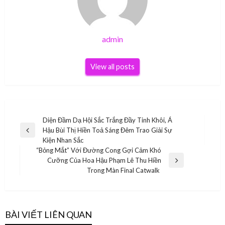
admin
View all posts
Điều
Diện Đầm Dạ Hội Sắc Trắng Đầy Tinh Khôi, Á
Hậu Bùi Thị Hiền Toả Sáng Đêm Trao Giải Sự
hướng
Previous
Kiện Nhan Sắc
Post
bài
“Bỏng Mắt” Với Đường Cong Gợi Cảm Khó
Cưỡng Của Hoa Hậu Phạm Lê Thu Hiền
viết
Next
Trong Màn Final Catwalk
Post
BÀI VIẾT LIÊN QUAN