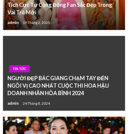
Tích Cực Từ Cộng Đồng Fan Sắc Đẹp Trong
Vai Trò Mới
admin
19 Tháng 2, 2025
TIN TỨC
NGƯỜI ĐẸP BẮC GIANG CHẠM TAY ĐẾN
NGÔI VỊ CAO NHẤT CUỘC THI HOA HẬU
DOANH NHÂN HÒA BÌNH 2024
admin
24 Tháng 8, 2024