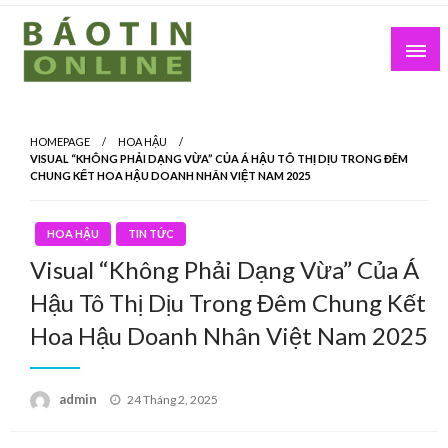
Skip
to
content
Nơi cung cấp thông tin mới nhất
Báo Tin Online
HOMEPAGE
HOA HẬU
VISUAL “KHÔNG PHẢI DẠNG VỪA” CỦA Á HẬU TÔ THỊ DỊU TRONG ĐÊM
CHUNG KẾT HOA HẬU DOANH NHÂN VIỆT NAM 2025
HOA HẬU
TIN TỨC
Visual “Không Phải Dạng Vừa” Của Á
Hậu Tô Thị Dịu Trong Đêm Chung Kết
Hoa Hậu Doanh Nhân Việt Nam 2025
Posted
admin
24 Tháng 2, 2025
on