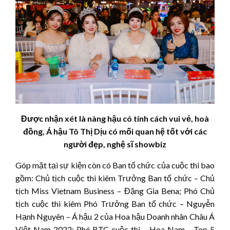
Được nhận xét là nàng hậu có tính cách vui vẻ, hoà
đồng, Á hậu Tô Thị Dịu có mối quan hệ tốt với các
người đẹp, nghệ sĩ showbiz
Góp mặt tại sự kiện còn có Ban tổ chức của cuộc thi bao
gồm: Chủ tịch cuộc thi kiêm Trưởng Ban tổ chức – Chủ
tịch Miss Vietnam Business – Đặng Gia Bena; Phó Chủ
tịch cuộc thi kiêm Phó Trưởng Ban tổ chức – Nguyễn
Hạnh Nguyên – Á hậu 2 của Hoa hậu Doanh nhân Châu Á
Việt Nam 2022; Phó BTC cuộc thi – Hoa Nam – Top 5