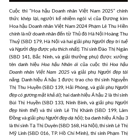
Cuộc thi “Hoa hậu Doanh nhân Việt Nam 2025” chính
thức khép lại, người kế nhiệm ngôi vị của Đương kim
Hoa hậu Doanh nhân Việt Nam 2024 Phạm Lê Thu Hiền
chính là nữ doanh nhân đến từ Thủ đô Hà Nội Hoàng Thu
Thuỷ (SBD 179, Hà Nội và hai giải phụ
Người đẹ
p trí tuệ
và
Người đẹp được yêu thích nhất)
.
Thí sinh Đào Thị Ngân
(SBD 141, Bắc Ninh, và giải thưởng phụ) được xướng
tên danh hiệu
Hoa hậu Nhân ái
của cuộc thi
Hoa hậu
Doanh nhân Việt Nam 202
5
và giải phụ
Người đẹ
p tài
năng.
Danh hiệu Á hậu 1 được trao cho thí sinh Nguyễn
Thị Thu Huyền (SBD 139, Hải Phòng, và giải phụ
Người
đẹp có gương mặt khả ái
); hai danh hiệu Á hậu 2 là thí sinh
Bùi Thị Huyền (SBD 133, Ninh Bình, và giải phụ
Người
đẹp hình thể
) và thí sinh Lê Thị Khánh (SBD 199, Lâm
Đồng và giải phụ
Người đẹp dạ hội
); ba danh hiệu Á hậu 3
là thí sinh Tạ Thị Duyên (SBD 168, Hà Nội), thí sinh Lê Thị
Mỹ Linh (SBD 016, TP. Hồ Chí Minh), thí sinh Phạm Thị