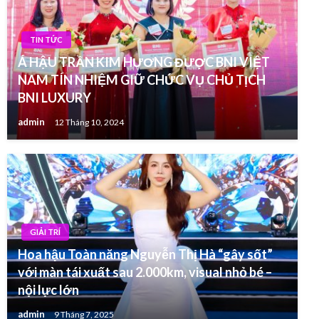
TIN TỨC
Á HẬU TRẦN KIM HƯƠNG ĐƯỢC BNI VIỆT
NAM TÍN NHIỆM GIỮ CHỨC VỤ CHỦ TỊCH
BNI LUXURY
admin
12 Tháng 10, 2024
GIẢI TRÍ
Hoa hậu Toàn năng Nguyễn Thị Hà “gây sốt”
với màn tái xuất sau 2.000km, visual nhỏ bé –
nội lực lớn
admin
9 Tháng 7, 2025