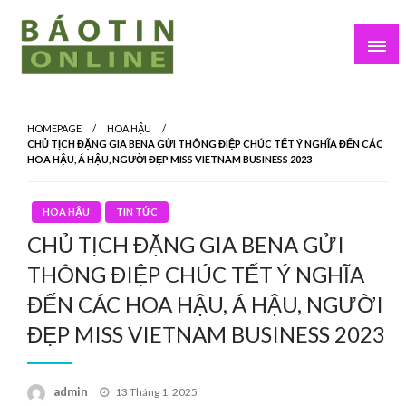
Skip
to
content
Nơi cung cấp thông tin mới nhất
Báo Tin Online
HOMEPAGE
HOA HẬU
CHỦ TỊCH ĐẶNG GIA BENA GỬI THÔNG ĐIỆP CHÚC TẾT Ý NGHĨA ĐẾN CÁC
HOA HẬU, Á HẬU, NGƯỜI ĐẸP MISS VIETNAM BUSINESS 2023
HOA HẬU
TIN TỨC
CHỦ TỊCH ĐẶNG GIA BENA GỬI
THÔNG ĐIỆP CHÚC TẾT Ý NGHĨA
ĐẾN CÁC HOA HẬU, Á HẬU, NGƯỜI
ĐẸP MISS VIETNAM BUSINESS 2023
Posted
admin
13 Tháng 1, 2025