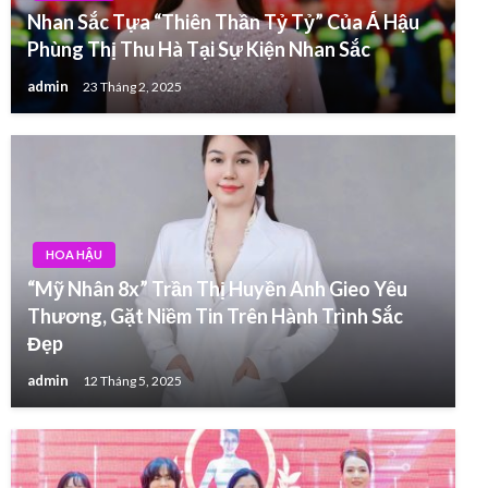
Nhan Sắc Tựa “Thiên Thần Tỷ Tỷ” Của Á Hậu
Phùng Thị Thu Hà Tại Sự Kiện Nhan Sắc
admin
23 Tháng 2, 2025
HOA HẬU
“Mỹ Nhân 8x” Trần Thị Huyền Anh Gieo Yêu
Thương, Gặt Niềm Tin Trên Hành Trình Sắc
Đẹp
admin
12 Tháng 5, 2025