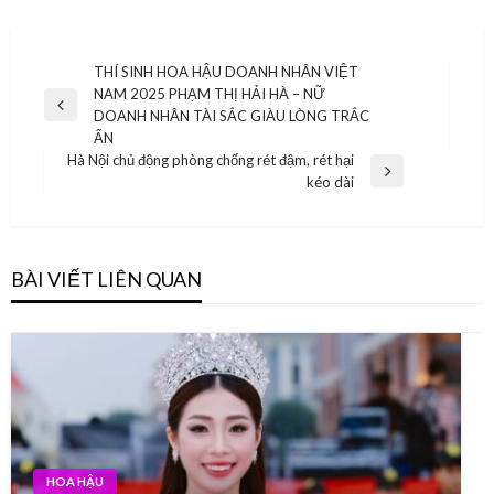
Điều
THÍ SINH HOA HẬU DOANH NHÂN VIỆT
NAM 2025 PHẠM THỊ HẢI HÀ – NỮ
hướng
Previous
DOANH NHÂN TÀI SẮC GIÀU LÒNG TRẮC
bài
Post
ẨN
Hà Nội chủ động phòng chống rét đậm, rét hại
viết
Next
kéo dài
Post
BÀI VIẾT LIÊN QUAN
HOA HẬU