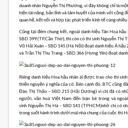
doanh nhân Nguyễn Thị Phương, vì đây không chỉ là một 
hiện tài năng, bản lĩnh và tâm huyết của mình với cộng
quan hệ, kết nối và hợp tác phát triển kinh tế cùng nhiề
Cũng tại đêm chung kết, ngoài danh hiệu Tân Hoa hậu 
SBD 399 (TP.Cần Thơ), thì còn có thí sinh Nguyễn Thị T
Vũ Hải Xuân – SBD 145 (Hà Nội) đoạt danh hiệu Á hậu 2
và Trần Thị Thu Trang – SBD 366 (Hưng Yên) đoạt danh 
Riêng danh hiệu Hoa hậu nhân ái được trao cho thí si
thiện nguyện ý nghĩa của cô. Bên cạnh đó, BTC cũng đ
Đào Thị Thảo
– SBD 215 (Hải Dương) vì chị đã có nhữ
người, văn hoá Việt Nam đến bạn bè trong và ngoài
sinh Nguyễn Thị Hà – SBD 141 (TPHCM)nhờ chị
có nh
trong suốt hành trình dưới mái nhà chung của cuộc thi