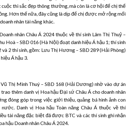
cuộc thi sắc đẹp thông thường, mà còn là cơ hội để chị thể
 đồng. Hơn thế nữa, đây cũng là dịp để chị được mở rộng mối
u doanh nhân tài năng khác.
Doanh nhân Châu Á 2024 thuộc về thí sinh Lâm Thị Thuỷ –
hu Hoà – SBD 016 (Hà Nội) đoạt danh hiệu Á hậu 1; thí sinh
 và 2 thí sinh, gồm: Lưu Thị Hương – SBD 289 (Hải Phòng)
hiệu Á hậu 3.
nh Vũ Thị Minh Thuý – SBD 168 (Hải Dương) nhờ vào dự án
ã trao thêm danh vị Hoa hậu Đại sứ Châu Á cho doanh nhân
ng đóng góp trong việc giới thiệu, quảng bá hình ảnh con
 nước. Danh vị Hoa hậu Toàn năng Châu Á thuộc về thí
iều tài năng đặc biệt đã được BTC và các thí sinh ghi nhận
 Hoa hậu Doanh nhân Châu Á 2024.