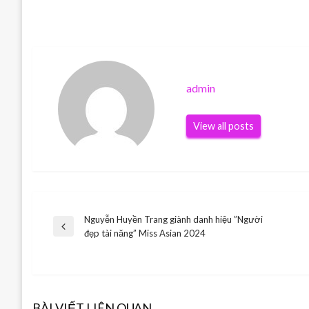
admin
View all posts
Nguyễn Huyền Trang giành danh hiệu ”Người
Điều
Previous
đẹp tài năng” Miss Asian 2024
Post
hướng
bài
BÀI VIẾT LIÊN QUAN