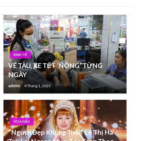
KINH TẾ
VÉ TÀU, XE TẾT ‘NÓNG’ TỪNG
NGÀY
admin
9 Tháng 1, 2025
HOA HẬU
“Người Đẹp Không Tuổi” Lê Thị Hà