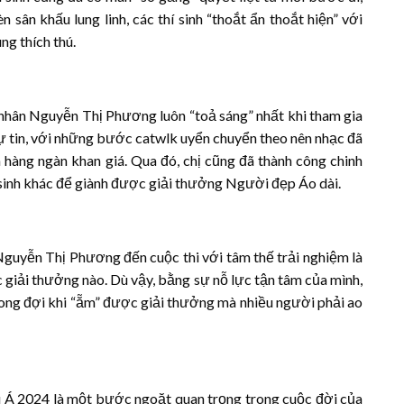
 sân khấu lung linh, các thí sinh “thoắt ẩn thoắt hiện” với
g thích thú.
h nhân Nguyễn Thị Phương luôn “toả sáng” nhất khi tham gia
 tự tin, với những bước catwlk uyển chuyển theo nên nhạc đã
 hàng ngàn khan giá. Qua đó, chị cũng đã thành công chinh
sinh khác để giành được giải thưởng Người đẹp Áo dài.
guyễn Thị Phương đến cuộc thi với tâm thế trải nghiệm là
 giải thưởng nào. Dù vậy, bằng sự nỗ lực tận tâm của mình,
ng đợi khi “ẵm” được giải thưởng mà nhiều người phải ao
 Á 2024 là một bước ngoặt quan trọng trong cuộc đời của