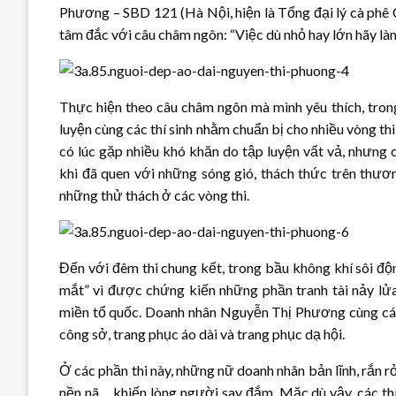
Phương – SBD 121 (Hà Nội, hiện là Tổng đại lý cà phê 
tâm đắc với câu châm ngôn: “Việc dù nhỏ hay lớn hãy làm
Thực hiện theo câu châm ngôn mà mình yêu thích, tron
luyện cùng các thí sinh nhằm chuẩn bị cho nhiều vòng t
có lúc gặp nhiều khó khăn do tập luyện vất vả, nhưng 
khi đã quen với những sóng gió, thách thức trên thươ
những thử thách ở các vòng thi.
Đến với đêm thi chung kết, trong bầu không khí sôi độ
mắt” vì được chứng kiến những phần tranh tài nảy lửa
miền tổ quốc. Doanh nhân Nguyễn Thị Phương cùng các th
công sở, trang phục áo dài và trang phục dạ hội.
Ở các phần thi này, những nữ doanh nhân bản lĩnh, rắn rỏ
nền nã… khiến lòng người say đắm. Mặc dù vậy, các thí