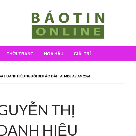
Nơi cung cấp thông tin mới nhất
Báo Tin Online
THỜI TRANG
HOA HẬU
GIẢI TRÍ
 DANH HIỆU NGƯỜI ĐẸP ÁO DÀI TẠI MISS ASIAN 2024
GUYỄN THỊ
DANH HIỆU