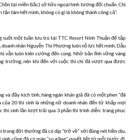
Chồn tại miền Bắc) sở hữu ngoại hình tương đối chuẩn. Chị
 tận tâm hết mình, không có gì là không thành công cả”.
g suốt một tuần lưu trú tại TTC Resort Ninh Thuận để tập
hi, doanh nhân Nguyễn Thị Phương luôn nỗ lực hết mình. Dẫu
chị vẫn luôn kiên cường đến cùng. Nhờ bản lĩnh vững vàng
ng trường, nên khi đến với cuộc thi chị đã vượt qua được
ng và đầy kịch tính, hàng ngàn khán giả đã có một phen “đã
 của 20 thí sinh là những nữ doanh nhân đến từ khắp mọi
í sinh lần lượt trải qua 3 phần thi trình diễn: trang phục
i trong đời thường đã có dịp “trở về” với đúng nét hiền dịu,
 sinh cũng đã có màn “so găng” quyết liệt từ mỗi bước đi,