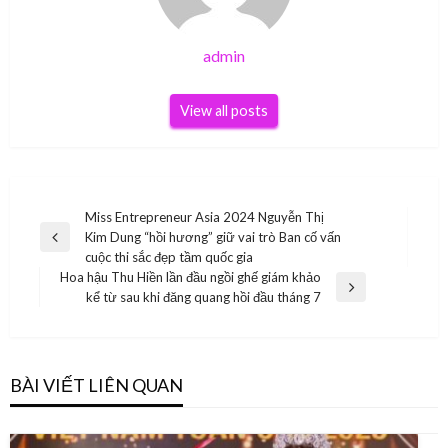
admin
View all posts
Điều
Miss Entrepreneur Asia 2024 Nguyễn Thị
Kim Dung “hồi hương” giữ vai trò Ban cố vấn
hướng
Previous
cuộc thi sắc đẹp tầm quốc gia
Post
bài
Hoa hậu Thu Hiền lần đầu ngồi ghế giám khảo
Next
kể từ sau khi đăng quang hồi đầu tháng 7
viết
Post
BÀI VIẾT LIÊN QUAN