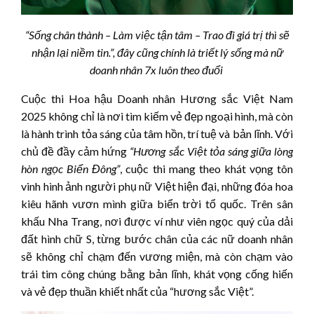
“Sống chân thành – Làm việc tận tâm – Trao đi giá trị thì sẽ
nhận lại niềm tin.”, đây cũng chính là triết lý sống mà nữ
doanh nhân 7x luôn theo đuổi
Cuộc thi Hoa hậu Doanh nhân Hương sắc Việt Nam
2025 không chỉ là nơi tìm kiếm vẻ đẹp ngoại hình, mà còn
là hành trình tỏa sáng của tâm hồn, trí tuệ và bản lĩnh. Với
chủ đề đầy cảm hứng
“Hương sắc Việt tỏa sáng giữa lòng
hòn ngọc Biển Đông”
, cuộc thi mang theo khát vọng tôn
vinh hình ảnh người phụ nữ Việt hiện đại, những đóa hoa
kiêu hãnh vươn mình giữa biển trời tổ quốc. Trên sân
khấu Nha Trang, nơi được ví như viên ngọc quý của dải
đất hình chữ S, từng bước chân của các nữ doanh nhân
sẽ không chỉ chạm đến vương miện, mà còn chạm vào
trái tim công chúng bằng bản lĩnh, khát vọng cống hiến
và vẻ đẹp thuần khiết nhất của “hương sắc Việt”.