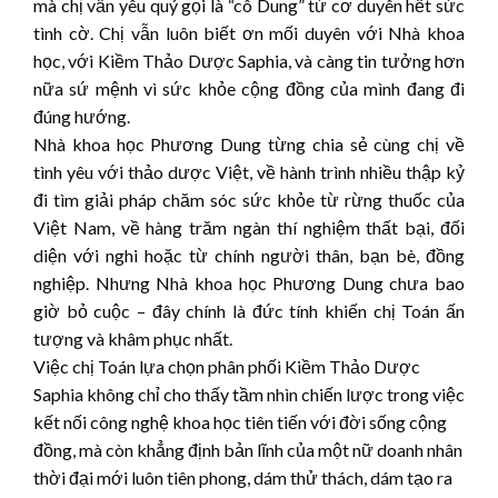
mà chị vẫn yêu quý gọi là “cô Dung” từ cơ duyên hết sức
tình cờ. Chị vẫn luôn biết ơn mối duyên với Nhà khoa
học, với Kiềm Thảo Dược Saphia, và càng tin tưởng hơn
nữa sứ mệnh vì sức khỏe cộng đồng của mình đang đi
đúng hướng.
Nhà khoa học Phương Dung từng chia sẻ cùng chị về
tình yêu với thảo dược Việt, về hành trình nhiều thập kỷ
đi tìm giải pháp chăm sóc sức khỏe từ rừng thuốc của
Việt Nam, về hàng trăm ngàn thí nghiệm thất bại, đối
diện với nghi hoặc từ chính người thân, bạn bè, đồng
nghiệp. Nhưng Nhà khoa học Phương Dung chưa bao
giờ bỏ cuộc – đây chính là đức tính khiến chị Toán ấn
tượng và khâm phục nhất.
Việc chị Toán lựa chọn phân phối Kiềm Thảo Dược
Saphia không chỉ cho thấy tầm nhìn chiến lược trong việc
kết nối công nghệ khoa học tiên tiến với đời sống cộng
đồng, mà còn khẳng định bản lĩnh của một nữ doanh nhân
thời đại mới luôn tiên phong, dám thử thách, dám tạo ra