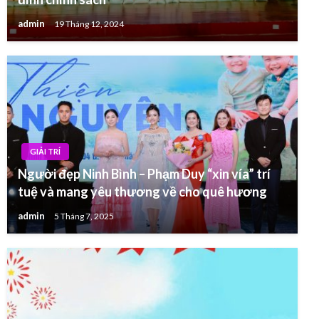
admin
19 Tháng 12, 2024
GIẢI TRÍ
Người đẹp Ninh Bình – Phạm Duy “xin vía” trí
tuệ và mang yêu thương về cho quê hương
admin
5 Tháng 7, 2025