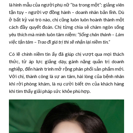
là hình mẫu của người phụ nữ “ba trong một”: giảng viên
tận tụy – người vợ đồng hành – doanh nhân bản lĩnh. Dù
ở bất kỳ vai trò nào, chị cũng luôn luôn hoành thành một
cách đầy quyết đoán. Chị từng chia sẻ châm ngôn sống
yêu thích mà mình luôn tâm niệm:
“Sống chân thành – Làm
việc tận tâm – Trao đi giá trị thì sẽ nhận lại niềm tin.”
Có lẽ chính niềm tin ấy đã giúp chị vượt qua mọi thách
thức, từ áp lực giảng dạy, gánh nặng quản trị doanh
nghiệp, đến hành trình mở rộng phân phối sản phẩm mới.
Với chị, thành công là sự an tâm, hài lòng của bệnh nhân
khi rời phòng khám, là nụ cười biết ơn của khách hàng
khi tìm thấy giải pháp sức khỏe phù hợp.