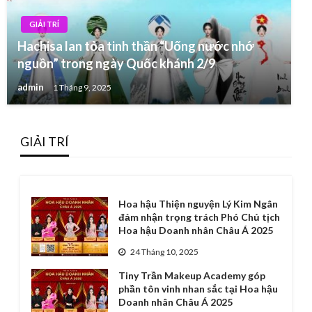
GIẢI TRÍ
Hachisa lan tỏa tinh thần “Uống nước nhớ
nguồn” trong ngày Quốc khánh 2/9
admin
1 Tháng 9, 2025
GIẢI TRÍ
Hoa hậu Thiện nguyện Lý Kim Ngân
đảm nhận trọng trách Phó Chủ tịch
Hoa hậu Doanh nhân Châu Á 2025
24 Tháng 10, 2025
Tiny Trần Makeup Academy góp
phần tôn vinh nhan sắc tại Hoa hậu
Doanh nhân Châu Á 2025