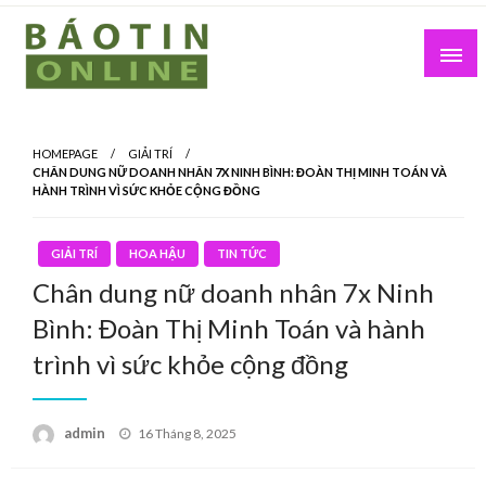
Skip
to
content
Nơi cung cấp thông tin mới nhất
Báo Tin Online
HOMEPAGE
GIẢI TRÍ
CHÂN DUNG NỮ DOANH NHÂN 7X NINH BÌNH: ĐOÀN THỊ MINH TOÁN VÀ
HÀNH TRÌNH VÌ SỨC KHỎE CỘNG ĐỒNG
GIẢI TRÍ
HOA HẬU
TIN TỨC
Chân dung nữ doanh nhân 7x Ninh
Bình: Đoàn Thị Minh Toán và hành
trình vì sức khỏe cộng đồng
Posted
admin
16 Tháng 8, 2025
on