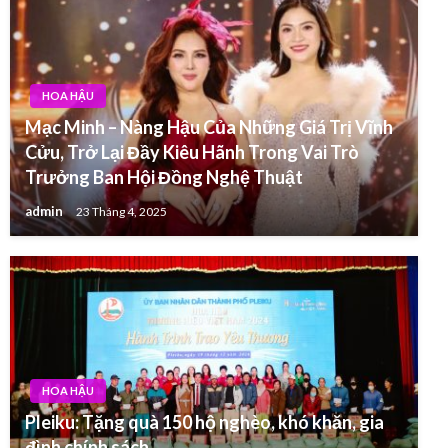
HOA HẬU
Mạc Minh – Nàng Hậu Của Những Giá Trị Vĩnh
Cửu, Trở Lại Đầy Kiêu Hãnh Trong Vai Trò
Trưởng Ban Hội Đồng Nghệ Thuật
admin
23 Tháng 4, 2025
HOA HẬU
Pleiku: Tặng quà 150 hộ nghèo, khó khăn, gia
đình chính sách