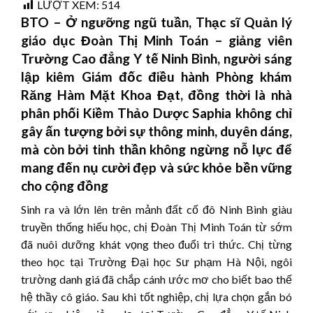
LƯỢT XEM:
514
BTO –
Ở ngưỡng ngũ tuần, Thạc sĩ Quản lý
giáo dục Đoàn Thị Minh Toán – giảng viên
Trường Cao đẳng Y tế Ninh Bình, người sáng
lập kiêm Giám đốc điều hành Phòng khám
Răng Hàm Mặt Khoa Đạt, đồng thời là nhà
phân phối Kiềm Thảo Dược Saphia không chỉ
gây ấn tượng bởi sự thông minh, duyên dáng,
mà còn bởi tinh thần không ngừng nỗ lực để
mang đến nụ cười đẹp và sức khỏe bền vững
cho cộng đồng
Sinh ra và lớn lên trên mảnh đất cố đô Ninh Bình giàu
truyền thống hiếu học, chị Đoàn Thị Minh Toán từ sớm
đã nuôi dưỡng khát vọng theo đuổi tri thức. Chị từng
theo học tại Trường Đại học Sư phạm Hà Nội, ngôi
trường danh giá đã chắp cánh ước mơ cho biết bao thế
hệ thầy cô giáo. Sau khi tốt nghiệp, chị lựa chọn gắn bó