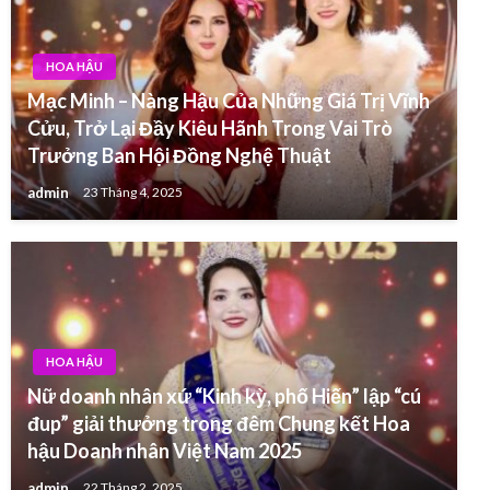
HOA HẬU
Mạc Minh – Nàng Hậu Của Những Giá Trị Vĩnh
Cửu, Trở Lại Đầy Kiêu Hãnh Trong Vai Trò
Trưởng Ban Hội Đồng Nghệ Thuật
admin
23 Tháng 4, 2025
HOA HẬU
Nữ doanh nhân xứ “Kinh kỳ, phố Hiến” lập “cú
đup” giải thưởng trong đêm Chung kết Hoa
hậu Doanh nhân Việt Nam 2025
admin
22 Tháng 2, 2025