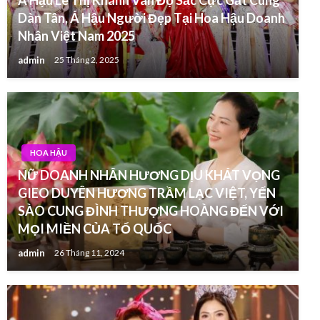
Dàn Tân, Á Hậu Người Đẹp Tại Hoa Hậu Doanh
Nhân Việt Nam 2025
admin
25 Tháng 2, 2025
HOA HẬU
NỮ DOANH NHÂN HƯƠNG DỊU KHÁT VỌNG
GIEO DUYÊN HƯƠNG TRẦM LẠC VIỆT, YẾN
SÀO CUNG ĐÌNH THƯỢNG HOÀNG ĐẾN VỚI
MỌI MIỀN CỦA TỔ QUỐC
admin
26 Tháng 11, 2024