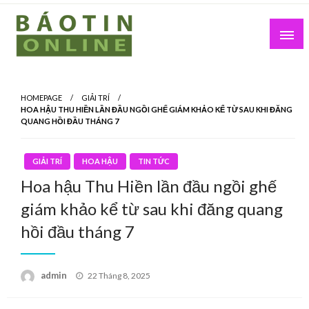
Skip
to
content
Nơi cung cấp thông tin mới nhất
Báo Tin Online
HOMEPAGE
GIẢI TRÍ
HOA HẬU THU HIỀN LẦN ĐẦU NGỒI GHẾ GIÁM KHẢO KỂ TỪ SAU KHI ĐĂNG
QUANG HỒI ĐẦU THÁNG 7
GIẢI TRÍ
HOA HẬU
TIN TỨC
Hoa hậu Thu Hiền lần đầu ngồi ghế
giám khảo kể từ sau khi đăng quang
hồi đầu tháng 7
Posted
admin
22 Tháng 8, 2025
on