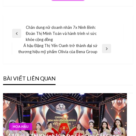
Điều
Chân dung nữ doanh nhân 7x Ninh Bình:
Đoàn Thị Minh Toán và hành trình vì sức
hướng
Previous
khỏe cộng đồng
Post
bài
Á hậu Đặng Thị Yến Oanh trở thành đại sứ
Next
thương hiệu mỹ phẩm Olivia của Bena Group
viết
Post
BÀI VIẾT LIÊN QUAN
HOA HẬU
Á Hậu Lê Thị Khánh Vân Đọ Sắc Cực Gắt Cùng