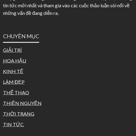
tin tức mới nhất và tham gia vào các cuộc thảo luận sôi nổi về
những vấn đề đang diễn ra.
CHUYÊN MỤC
GIẢI TRÍ
HOA HẬU
KINH TẾ
LÀM ĐẸP
THỂ THAO
THIỆN NGUYỆN
THỜI TRANG
TIN TỨC