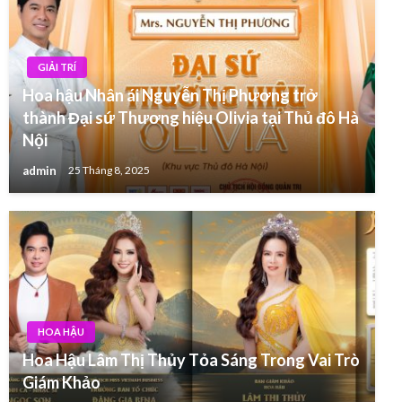
GIẢI TRÍ
Hoa hậu Nhân ái Nguyễn Thị Phương trở
thành Đại sứ Thương hiệu Olivia tại Thủ đô Hà
Nội
admin
25 Tháng 8, 2025
HOA HẬU
Hoa Hậu Lâm Thị Thủy Tỏa Sáng Trong Vai Trò
Giám Khảo