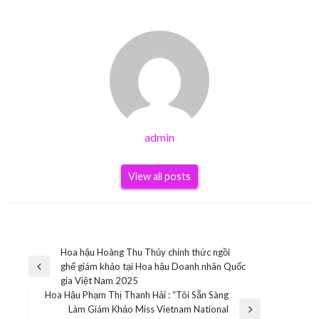
admin
View all posts
Điều
Hoa hậu Hoàng Thu Thủy chính thức ngồi
ghế giám khảo tại Hoa hậu Doanh nhân Quốc
hướng
Previous
gia Việt Nam 2025
Post
bài
Hoa Hậu Phạm Thị Thanh Hải : “Tôi Sẵn Sàng
Làm Giám Khảo Miss Vietnam National
viết
Next