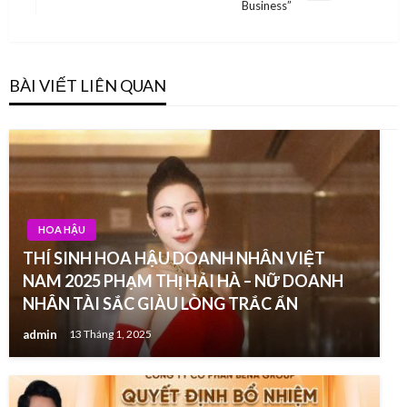
Business”
Post
BÀI VIẾT LIÊN QUAN
HOA HẬU
THÍ SINH HOA HẬU DOANH NHÂN VIỆT
NAM 2025 PHẠM THỊ HẢI HÀ – NỮ DOANH
NHÂN TÀI SẮC GIÀU LÒNG TRẮC ẨN
admin
13 Tháng 1, 2025