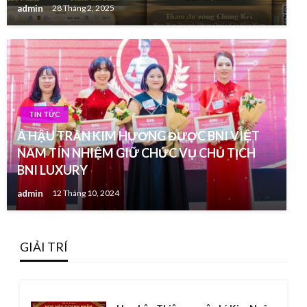
admin
28 Tháng 2, 2025
TIN TỨC
Á HẬU TRẦN KIM HƯƠNG ĐƯỢC BNI VIỆT
NAM TÍN NHIỆM GIỮ CHỨC VỤ CHỦ TỊCH
BNI LUXURY
admin
12 Tháng 10, 2024
GIẢI TRÍ