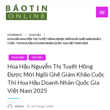
Skip
to
content
Nơi cung cấp thông tin mới nhất
Báo Tin Online
HOMEPAGE
HOA HẬU
HOA HẬU NGUYỄN THỊ TUYẾT HỒNG ĐƯỢC MỜI NGỒI GHẾ GIÁM KHẢO
CUỘC THI HOA HẬU DOANH NHÂN QUỐC GIA VIỆT NAM 2025
HOA HẬU
TIN TỨC
Hoa Hậu Nguyễn Thị Tuyết Hồng
Được Mời Ngồi Ghế Giám Khảo Cuộc
Thi Hoa Hậu Doanh Nhân Quốc Gia
Việt Nam 2025
Posted
admin
28 Tháng 2, 2025