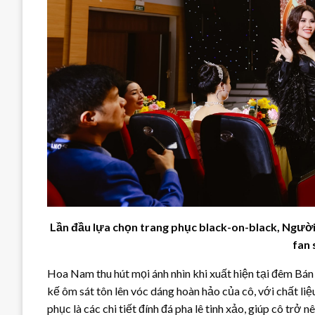
Lần đầu lựa chọn trang phục black-on-black, Ngườ
fan 
Hoa Nam thu hút mọi ánh nhìn khi xuất hiện tại đêm Bán k
kế ôm sát tôn lên vóc dáng hoàn hảo của cô, với chất li
phục là các chi tiết đính đá pha lê tinh xảo, giúp cô trở