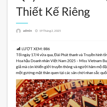
Thiết Kế Riêng
Posted
admin
19 Tháng 2, 2025
on
LƯỢT XEM:
886
Tối ngày 17/4 vừa qua, Đài Phát thanh và Truyền hình t
Hoa hậu Doanh nhân Việt Nam 2025 – Miss Vietnam Busin
giả mà còn khiến giới truyền thông và người hâm mộ đặ
một gương mặt thân quen tại các sân chơi nhan sắc quốc