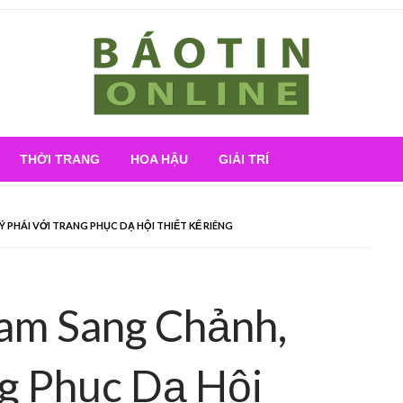
Nơi cung cấp thông tin mới nhất
Báo Tin Online
THỜI TRANG
HOA HẬU
GIẢI TRÍ
PHÁI VỚI TRANG PHỤC DẠ HỘI THIẾT KẾ RIÊNG
am Sang Chảnh,
ng Phục Dạ Hội