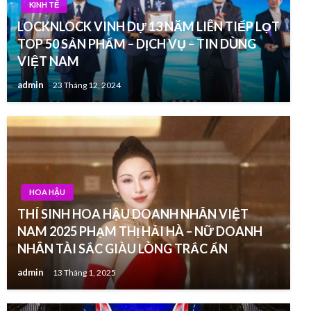
KINH TẾ
LOCKNLOCK VINH DỰ 13 NĂM LIÊN TIẾP LỌT
TOP 50 SẢN PHẨM – DỊCH VỤ – TIN DÙNG
VIỆT NAM
admin
23 Tháng 12, 2024
HOA HẬU
THÍ SINH HOA HẬU DOANH NHÂN VIỆT
NAM 2025 PHẠM THỊ HẢI HÀ – NỮ DOANH
NHÂN TÀI SẮC GIÀU LÒNG TRẮC ẨN
admin
13 Tháng 1, 2025