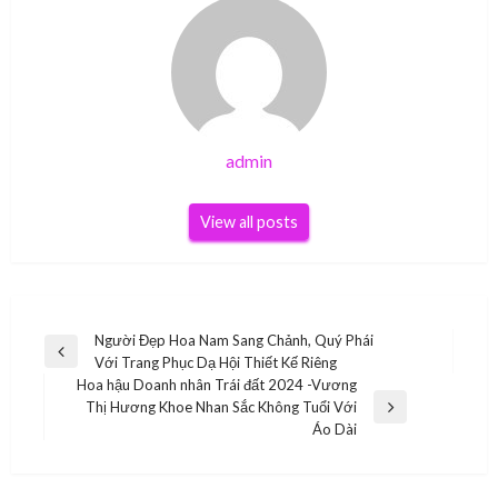
admin
View all posts
Điều
Người Đẹp Hoa Nam Sang Chảnh, Quý Phái
Previous
Với Trang Phục Dạ Hội Thiết Kế Riêng
hướng
Post
Hoa hậu Doanh nhân Trái đất 2024 -Vương
bài
Thị Hương Khoe Nhan Sắc Không Tuổi Với
Next
Áo Dài
viết
Post