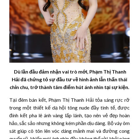
Dù lần đầu đảm nhận vai trò mới, Phạm Thị Thanh
Hải đã chứng tỏ sự đầu tư về hình ảnh lẫn thấn thái
chỉn chu, trở thành tâm điểm hút ánh nhìn tại sự kiện.
Tại đêm bán kết, Phạm Thị Thanh Hải tỏa sáng rực rỡ
trong một thiết kế dạ hội tông nude đầy tinh tế, được
đính kết pha lê ánh vàng lấp lánh, tạo nên vẻ đẹp hoàn
hảo, sắc sảo nhưng không kém phần dịu dàng. Bộ váy ôm
sát giúp cô tôn lên vóc dáng mảnh mai và đường cong
quyến rũ, khiến mọi ánh nhìn đều không thể rời khỏi nàng