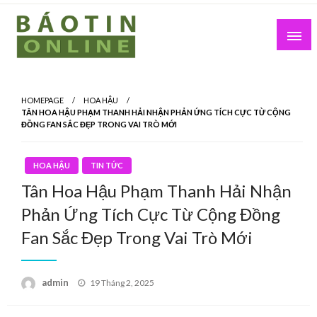
Skip
to
content
Nơi cung cấp thông tin mới nhất
Báo Tin Online
HOMEPAGE
HOA HẬU
TÂN HOA HẬU PHẠM THANH HẢI NHẬN PHẢN ỨNG TÍCH CỰC TỪ CỘNG
ĐỒNG FAN SẮC ĐẸP TRONG VAI TRÒ MỚI
HOA HẬU
TIN TỨC
Tân Hoa Hậu Phạm Thanh Hải Nhận
Phản Ứng Tích Cực Từ Cộng Đồng
Fan Sắc Đẹp Trong Vai Trò Mới
Posted
admin
19 Tháng 2, 2025
on