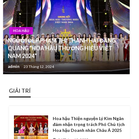
HOA HẬU
NGƯỜI ĐẸP PHẠM THỊ THANH HẢI ĐĂNG
QUANG “HOA HẬU THƯƠNG HIỆU VIỆT
NAM 2024”
admin
23 Tháng 12, 2024
GIẢI TRÍ
Hoa hậu Thiện nguyện Lý Kim Ngân
đảm nhận trọng trách Phó Chủ tịch
Hoa hậu Doanh nhân Châu Á 2025