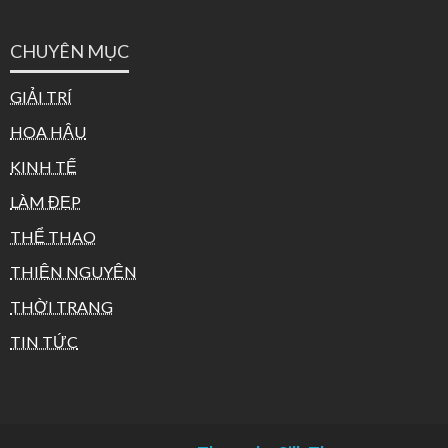
CHUYÊN MỤC
GIẢI TRÍ
HOA HẬU
KINH TẾ
LÀM ĐẸP
THỂ THAO
THIỆN NGUYỆN
THỜI TRANG
TIN TỨC