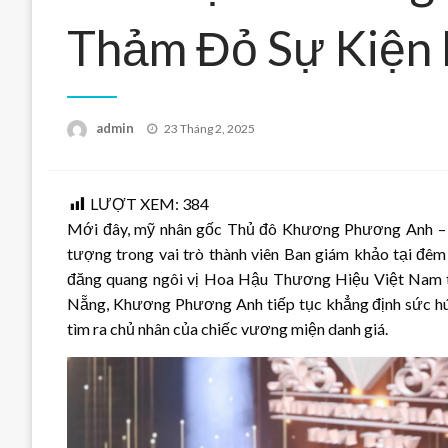
Thảm Đỏ Sự Kiện 
Posted
admin
23 Tháng 2, 2025
on
LƯỢT XEM:
384
Mới đây, mỹ nhân gốc Thủ đô Khương Phương Anh – 
tượng trong vai trò thành viên Ban giám khảo tại đ
đăng quang ngôi vị Hoa Hậu Thương Hiệu Việt Nam t
Nẵng, Khương Phương Anh tiếp tục khẳng định sức hút
tìm ra chủ nhân của chiếc vương miện danh giá.