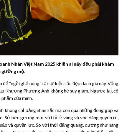
oanh Nhân Việt Nam 2025 khiến ai nấy đều phải khâm
 ngưỡng mộ.
n để “ngồi ghế nóng” tại sự kiện sắc đẹp danh giá này. Vắng
 hậu Khương Phương Anh không hề suy giảm. Ngược lại, cô
c phẩm của mình.
nh không chỉ bằng nhan sắc mà còn qua những đóng góp và
o. Sở hữu gương mặt với tỷ lệ vàng và vóc dáng quyến rũ,
ảo và quyền lực. So với thời đăng quang, dường như nàng