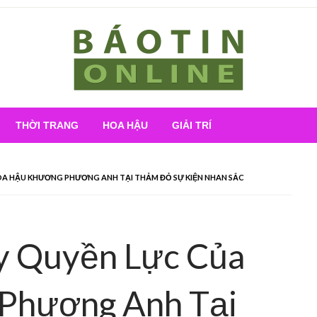
Nơi cung cấp thông tin mới nhất
Báo Tin Online
THỜI TRANG
HOA HẬU
GIẢI TRÍ
OA HẬU KHƯƠNG PHƯƠNG ANH TẠI THẢM ĐỎ SỰ KIỆN NHAN SẮC
y Quyền Lực Của
Phương Anh Tại