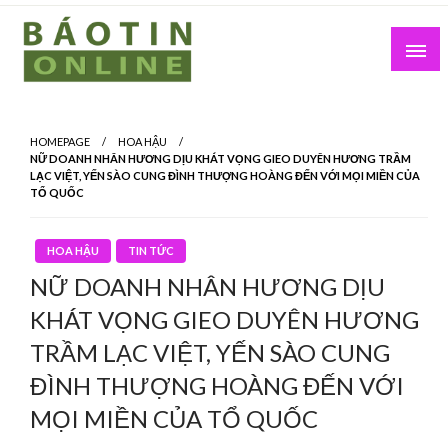
Skip
to
content
Nơi cung cấp thông tin mới nhất
Báo Tin Online
HOMEPAGE
HOA HẬU
NỮ DOANH NHÂN HƯƠNG DỊU KHÁT VỌNG GIEO DUYÊN HƯƠNG TRẦM
LẠC VIỆT, YẾN SÀO CUNG ĐÌNH THƯỢNG HOÀNG ĐẾN VỚI MỌI MIỀN CỦA
TỔ QUỐC
HOA HẬU
TIN TỨC
NỮ DOANH NHÂN HƯƠNG DỊU
KHÁT VỌNG GIEO DUYÊN HƯƠNG
TRẦM LẠC VIỆT, YẾN SÀO CUNG
ĐÌNH THƯỢNG HOÀNG ĐẾN VỚI
MỌI MIỀN CỦA TỔ QUỐC