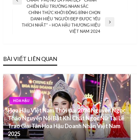
hướng
Previous
CHIẾN ĐẤU TRƯỜNG NHAN SẮC
Post
bài
CHÍNH THỨC KHỞI ĐỘNG BÌNH CHỌN
DANH HIỆU “NGƯỜI ĐẸP ĐƯỢC YÊU
viết
Next
THÍCH NHẤT” – HOA HẬU THƯƠNG HIỆU
Post
VIỆT NAM 2024
BÀI VIẾT LIÊN QUAN
HOA HẬU
Hoa Hậu Việt Nam Thời Đại 2024 Nguyễn Ngọc
Thảo Nguyên Nổi Bật Khí Chất Ngọc Nữ Tại Lễ
Trao Giải Tân Hoa Hậu Doanh Nhân Việt Nam
2025