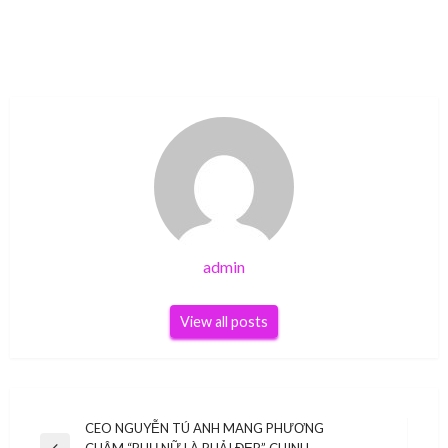
admin
View all posts
Điều
CEO NGUYỄN TÚ ANH MANG PHƯƠNG
CHÂM “PHỤ NỮ LÀ PHẢI ĐẸP” CHINH