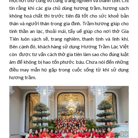
một nơi thờ cúng vô cùng trang nghiêm và thanh tịnh. Chị
tin rằng khi các gia chủ dùng hương trầm, hương sạch
không hoá chất thì trước tiên đã tốt cho sức khoẻ bản
thân và người thân trong gia đình. Trầm hương giúp cho
tinh thần an lạc, thoải mái, tẩy uế giúp cho nơi thờ Gia
Tiên luôn sạch sẽ, trang nghiêm, thanh tịnh và linh khí.
Bên cạnh đó, khách hàng sử dụng Hương Trầm Lạc Việt
còn được tư vấn cách thờ gia tiên làm sao cho đúng luật
âm để không bị hao tổn phước báu. Chưa nói đến những
điều may mắn họ gặp trong cuộc sống từ khi sử dụng
hương trầm.