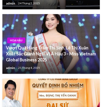
admin
24 Tháng 2, 2025
HOA HẬU
Vượt Qua Hàng Trăm Thí Sinh, Lê Thị Xuân
Xuất Sắc Giành Ngôi Vị Á Hậu 3 – Miss Vietnam
Global Business 2025
admin
21 Tháng 4, 2025