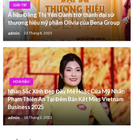
GIẢI TRÍ
Á hậu Đặng Thị Yến Oanh trở thành đại sứ
thương hiệu mỹ phẩm Olivia của Bena Group
admin
23 Tháng 8, 2025
HOA HẬU
Nhan Sắc Xinh Đẹp Đầy Mê Hoặc Của Mỹ Nhân
Phạm Thiên An Tại Đêm Bán Kết Miss Vietnam
Business 2025
admin
18 Tháng 2, 2025