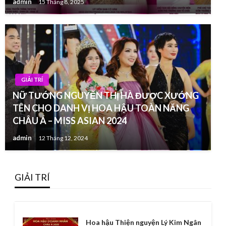
admin
15 Tháng 8, 2025
GIẢI TRÍ
NỮ TƯỚNG NGUYỄN THỊ HÀ ĐƯỢC XƯỚNG
TÊN CHO DANH VỊ HOA HẬU TOÀN NĂNG
CHÂU Á – MISS ASIAN 2024
admin
12 Tháng 12, 2024
GIẢI TRÍ
Hoa hậu Thiện nguyện Lý Kim Ngân