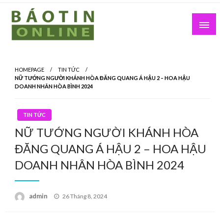
Skip
to
content
Nơi cung cấp thông tin mới nhất
Báo Tin Online
HOMEPAGE
TIN TỨC
NỮ TƯỚNG NGƯỜI KHÁNH HÒA ĐĂNG QUANG Á HẬU 2 – HOA HẬU
DOANH NHÂN HÒA BÌNH 2024
TIN TỨC
NỮ TƯỚNG NGƯỜI KHÁNH HÒA
ĐĂNG QUANG Á HẬU 2 – HOA HẬU
DOANH NHÂN HÒA BÌNH 2024
Posted
admin
26 Tháng 8, 2024
on