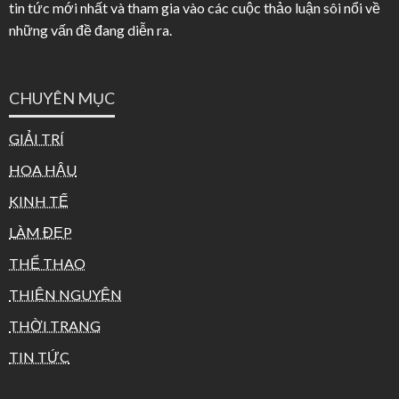
tin tức mới nhất và tham gia vào các cuộc thảo luận sôi nổi về
những vấn đề đang diễn ra.
CHUYÊN MỤC
GIẢI TRÍ
HOA HẬU
KINH TẾ
LÀM ĐẸP
THỂ THAO
THIỆN NGUYỆN
THỜI TRANG
TIN TỨC