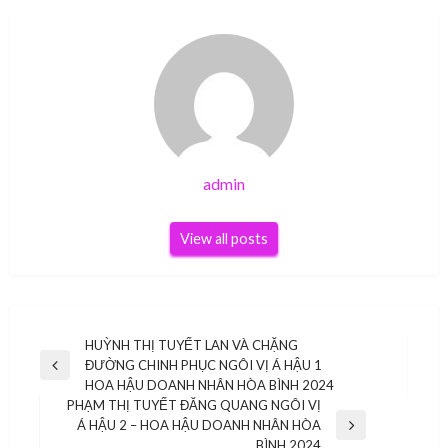
admin
View all posts
Điều
HUỲNH THỊ TUYẾT LAN VÀ CHẶNG
ĐƯỜNG CHINH PHỤC NGÔI VỊ Á HẬU 1
hướng
Previous
HOA HẬU DOANH NHÂN HÒA BÌNH 2024
Post
bài
PHẠM THỊ TUYẾT ĐĂNG QUANG NGÔI VỊ
Á HẬU 2 – HOA HẬU DOANH NHÂN HÒA
viết
Next
BÌNH 2024