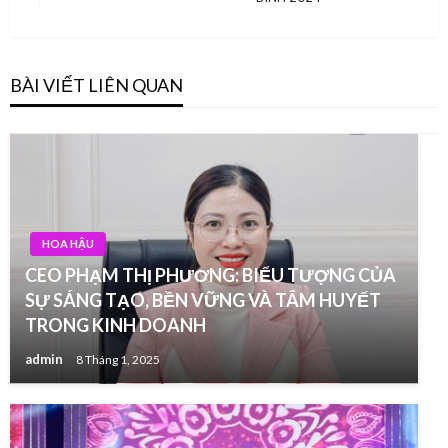
Post
BÀI VIẾT LIÊN QUAN
HOA HẬU
CEO PHẠM THỊ PHƯƠNG: BIỂU TƯỢNG CỦA
SỰ SÁNG TẠO, BỀN VỮNG VÀ TÂM HUYẾT
TRONG KINH DOANH
admin
8 Tháng 1, 2025