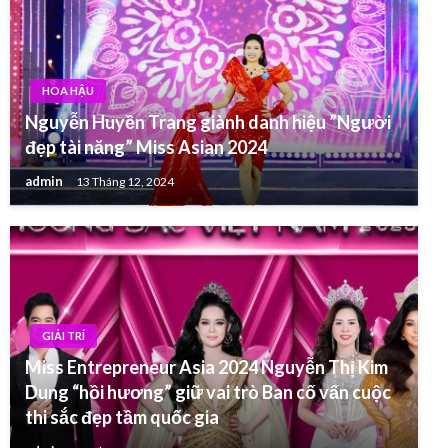
HOA HẬU
Nguyễn Huyền Trang giành danh hiệu ”Người
đẹp tài năng” Miss Asian 2024
admin
13 Tháng 12, 2024
GIẢI TRÍ
Miss Entrepreneur Asia 2024 Nguyễn Thị Kim
Dung “hồi hương” giữ vai trò Ban cố vấn cuộc
thi sắc đẹp tầm quốc gia