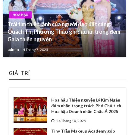
HOA HẬU
Trái tim thiện lành của người đẹp đất cảng:
Quách Thị Phương Thảo ghi dấu ấn trong đêm
Gala thiện nguyện
admin
4 Tháng 7, 2025
GIẢI TRÍ
Hoa hậu Thiện nguyện Lý Kim Ngân
đảm nhận trọng trách Phó Chủ tịch
Hoa hậu Doanh nhân Châu Á 2025
24 Tháng 10, 2025
Tiny Trần Makeup Academy góp