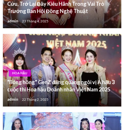
Cửu, Trở Lại Đầy Kiêu Hãnh Trong Vai Trò
Trưởng Ban Hội Đồng Nghệ Thuật
admin
23 Tháng 4, 2025
HOA HẬU
“Bóng hồng” GenZ đăng quang ngôi vị Á hậu 3
cuộc thi Hoa hậu Doanh nhân Việt Nam 2025
admin
22 Tháng 2, 2025