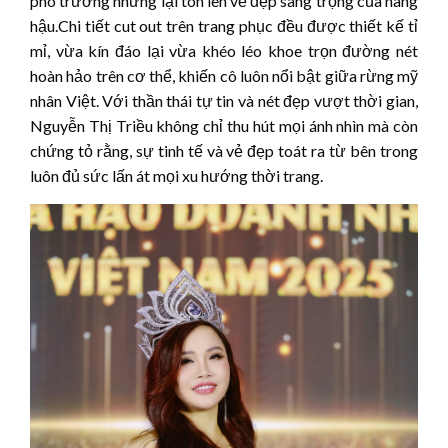
phô trương nhưng lại tôn lên vẻ đẹp sang trọng của nàng
hậu.Chi tiết cut out trên trang phục đều được thiết kế tỉ
mỉ, vừa kín đáo lại vừa khéo léo khoe trọn đường nét
hoàn hảo trên cơ thể, khiến cô luôn nổi bật giữa rừng mỹ
nhân Việt. Với thần thái tự tin và nét đẹp vượt thời gian,
Nguyễn Thị Triều không chỉ thu hút mọi ánh nhìn mà còn
chứng tỏ rằng, sự tinh tế và vẻ đẹp toát ra từ bên trong
luôn đủ sức lấn át mọi xu hướng thời trang.