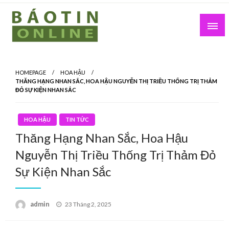
Skip
to
content
Nơi cung cấp thông tin mới nhất
Báo Tin Online
HOMEPAGE
HOA HẬU
THĂNG HẠNG NHAN SẮC, HOA HẬU NGUYỄN THỊ TRIỀU THỐNG TRỊ THẢM
ĐỎ SỰ KIỆN NHAN SẮC
HOA HẬU
TIN TỨC
Thăng Hạng Nhan Sắc, Hoa Hậu
Nguyễn Thị Triều Thống Trị Thảm Đỏ
Sự Kiện Nhan Sắc
Posted
admin
23 Tháng 2, 2025
on