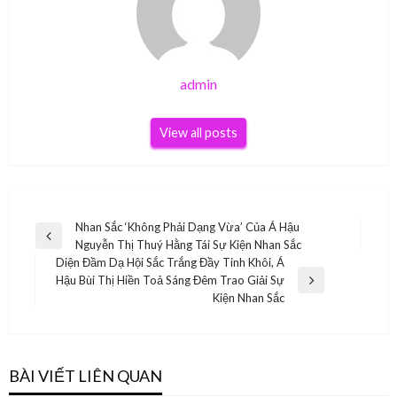
admin
View all posts
Điều
Nhan Sắc ‘Không Phải Dạng Vừa’ Của Á Hậu
Previous
Nguyễn Thị Thuý Hằng Tái Sự Kiện Nhan Sắc
hướng
Post
Diện Đầm Dạ Hội Sắc Trắng Đầy Tinh Khôi, Á
bài
Hậu Bùi Thị Hiền Toả Sáng Đêm Trao Giải Sự
Next
Kiện Nhan Sắc
viết
Post
BÀI VIẾT LIÊN QUAN