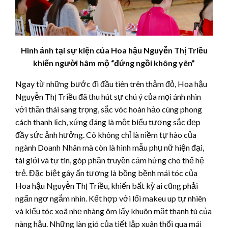
Hình ảnh tại sự kiện của Hoa hậu Nguyễn Thị Triều
khiến người hâm mộ “đứng ngồi không yên”
Ngay từ những bước đi đầu tiên trên thảm đỏ, Hoa hậu
Nguyễn Thị Triều đã thu hút sự chú ý của mọi ánh nhìn
với thần thái sang trọng, sắc vóc hoàn hảo cùng phong
cách thanh lịch, xứng đáng là một biểu tượng sắc đẹp
đầy sức ảnh hưởng. Cô không chỉ là niềm tự hào của
ngành Doanh Nhân mà còn là hình mẫu phụ nữ hiện đại,
tài giỏi và tự tin, góp phần truyền cảm hứng cho thế hệ
trẻ. Đặc biệt gây ấn tượng là bồng bềnh mái tóc của
Hoa hậu Nguyễn Thị Triều, khiến bất kỳ ai cũng phải
ngẩn ngơ ngắm nhìn. Kết hợp với lối makeu up tự nhiên
và kiểu tóc xoã nhẹ nhàng ôm lấy khuôn mặt thanh tú của
nàng hậu. Những làn gió của tiết lập xuân thổi qua mái