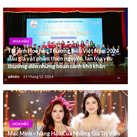
HOA HẬU
Thí sinh Hoa hậu Thương hiệu Việt Nam 2024
đấu giá vật phẩm thiện nguyện, lan tỏa yêu
thương đến những hoàn cảnh khó khăn
admin
21 Tháng 12, 2024
HOA HẬU
Mạc Minh – Nàng Hậu Của Những Giá Trị Vĩnh