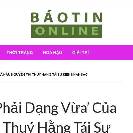
Nơi cung cấp thông tin mới nhất
Báo Tin Online
THỜI TRANG
HOA HẬU
GIẢI TRÍ
Á HẬU NGUYỄN THỊ THUÝ HẰNG TÁI SỰ KIỆN NHAN SẮC
Phải Dạng Vừa’ Của
 Thuý Hằng Tái Sự