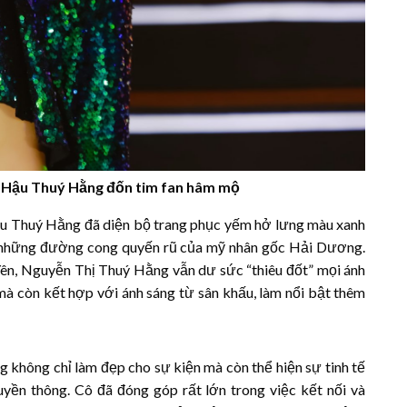
Á Hậu Thuý Hằng đốn tim fan hâm mộ
u Thuý Hằng đã diện bộ trang phục yếm hở lưng màu xanh
lên những đường cong quyến rũ của mỹ nhân gốc Hải Dương.
 Yên, Nguyễn Thị Thuý Hằng vẫn dư sức “thiêu đốt” mọi ánh
 mà còn kết hợp với ánh sáng từ sân khấu, làm nổi bật thêm
 không chỉ làm đẹp cho sự kiện mà còn thể hiện sự tinh tế
uyền thông. Cô đã đóng góp rất lớn trong việc kết nối và